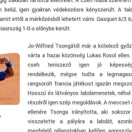
égig sakkban tartotta ellenfelét. A cseh hiába szeretett
 belül, igen gyakran védekezésre kényszerült. A tal
 amit ettől a mérkőzésből lehetett várni. Gasquet 6/3 6
iaország 1-0-s előnybe került.
Jo-Wilfried Tsongától már a kötelező győ
várta a hazai közönség Lukas Rosol ellen.
cseh teniszező igen jó képesség
rendelkezik, mégse tudta a legmagas
rangsorolt francia játékost igazán megszor
Hosszú és látványos labdamenetek, néhol
részéről igen szép megoldások. A meccset
ellenére Tsonga irányította, aki sokszo
n
visszatette a pályára a labdát, azon
megfelelő pillanatokban kellően agresszí