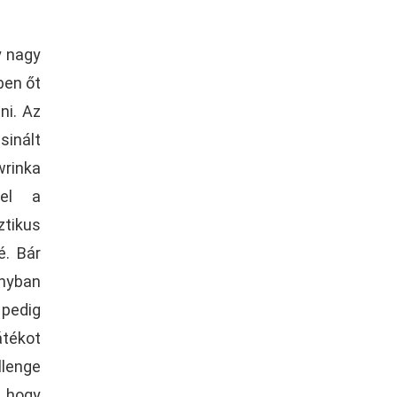
y nagy
ben őt
ni. Az
sinált
wrinka
tel a
ztikus
é. Bár
ányban
pedig
átékot
llenge
 hogy