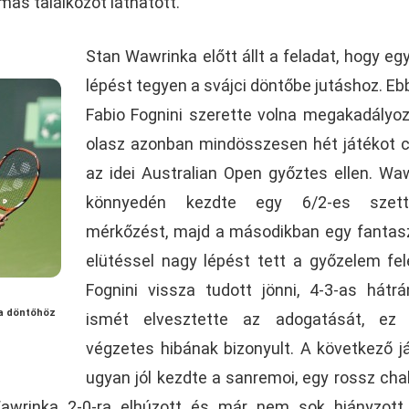
mas találkozót láthatott.
Stan Wawrinka előtt állt a feladat, hogy eg
lépést tegyen a svájci döntőbe jutáshoz. Eb
Fabio Fognini szerette volna megakadályoz
olasz azonban mindösszesen hét játékot c
az idei Australian Open győztes ellen. Wa
könnyedén kezdte egy 6/2-es szet
mérkőzést, majd a másodikban egy fantas
elütéssel nagy lépést tett a győzelem fel
Fognini vissza tudott jönni, 4-3-as hátr
 a döntőhöz
ismét elvesztette az adogatását, ez 
végzetes hibának bizonyult. A következő j
ugyan jól kezdte a sanremoi, egy rossz cha
awrinka 2-0-ra elhúzott és már nem sok hiányzott,