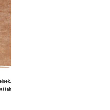
einek.
hattak