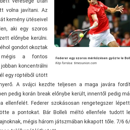
dett veresége után
tt volna javítani. Az
agát kemény ütéseivel
len, aki egy szoros
zett előnybe kerülni.
 néhol gondot okoztak
, mégis a fontos
Federer egy szoros mérkőzésen győzte le Boll
Kép forrása: timesunion.com
 jobban koncentrálni
l egy röptéből ütött
yerő. A svájci kezdte teljesen a maga javára fordí
ben pedig korán break előnybe került, innentől pedig m
a ellenfelét. Federer szokásosan rengetegszer lépett
ötte a pontokat. Bár Bolleli méltó ellenfele tudott l
jnoknak, mégis három játszmában kikapott tőle. 7/6 6/