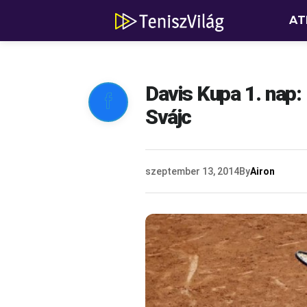
AT
Davis Kupa 1. nap:

Svájc
szeptember 13, 2014
By
Airon