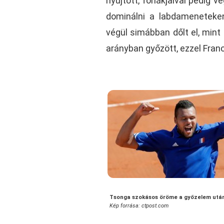
nyújtott, fonákjaival pedig v
dominálni a labdameneteken
végül simábban dőlt el, mint
arányban győzött, ezzel Franc
Tsonga szokásos öröme a győzelem utá
Kép forrása: ctpost.com