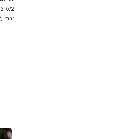
/2 6/2
t, már