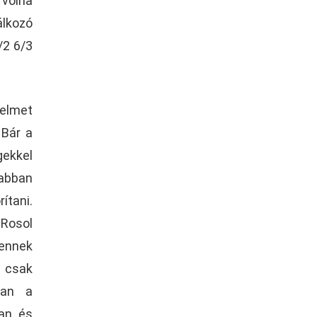
 volna
álkozó
/2 6/3
zelmet
 Bár a
ekkel
abban
ítani.
 Rosol
 ennek
r csak
ban a
van és