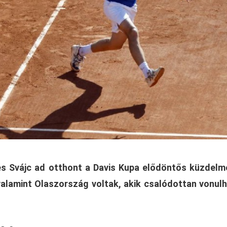
s Svájc ad otthont a Davis Kupa elődöntős küzdelm
valamint Olaszország voltak, akik csalódottan vonul