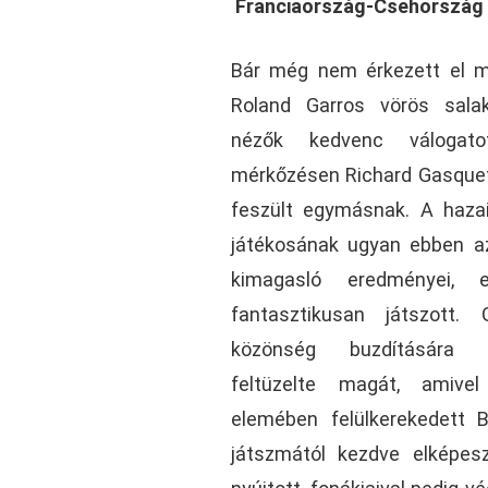
Franciaország-Csehország 
Bár még nem érkezett el m
Roland Garros vörös salak
nézők kedvenc válogatot
mérkőzésen Richard Gasque
feszült egymásnak. A haz
játékosának ugyan ebben a
kimagasló eredményei,
fantasztikusan játszott.
közönség buzdítására 
feltüzelte magát, amive
elemében felülkerekedett 
játszmától kezdve elképesz