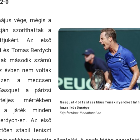
2-0
ájus vége, mégis a
ján szoríthattak a
tjukért. Az első
t és Tomas Berdych
aiak második számú
z évben nem voltak
 ezen a meccsen
 Gasquet a párizsi
teljes mértékben
Gasquet-tól fantasztikus fonák nyerőket láth
hazai közönsége
l a játék minden
Kép forrása: thenational.ae
Berdych-en. Az első
tően stabil teniszt