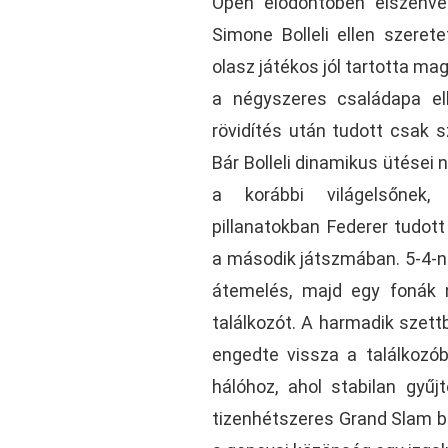
Open elődöntőben elszenve
Simone Bolleli ellen szerete
olasz játékos jól tartotta m
a négyszeres családapa el
rövidítés után tudott csak s
Bár Bolleli dinamikus ütései
a korábbi világelsőnek
pillanatokban Federer tudott
a második játszmában. 5-4-né
átemelés, majd egy fonák n
találkozót. A harmadik szett
engedte vissza a találkozób
hálóhoz, ahol stabilan gyűjt
tizenhétszeres Grand Slam ba