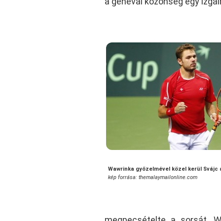
a genevai közönség egy izgal
Wawrinka győzelmével közel kerül Svájc
kép forrása: themalaymailonline.com
megpecsételte a sorsát. W