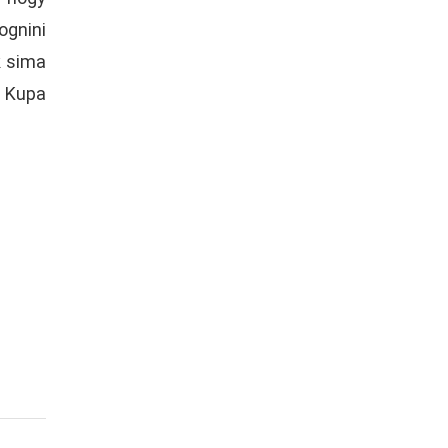
ognini
k sima
s Kupa