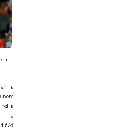
eli-t
tani a
ár nem
 fel a
enni a
4 6/4,