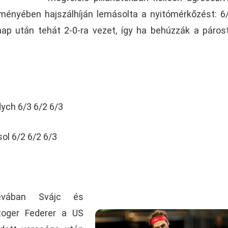
ményében hajszálhíján lemásolta a nyitómérkőzést: 6
nap után tehát 2-0-ra vezet, így ha behúzzák a páros
ych 6/3 6/2 6/3
ol 6/2 6/2 6/3
vában Svájc és
 Roger Federer a US