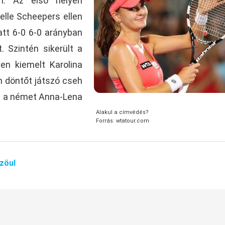
an. Az első helyen
elle Scheepers ellen
latt 6-0 6-0 arányban
t. Szintén sikerült a
en kiemelt Karolina
n döntőt játszó cseh
túl a német Anna-Lena
Alakul a címvédés?
Forrás: wtatour.com
zöul