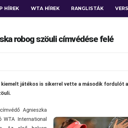
P HÍREK
WTA HÍREK
RANGLISTÁK
VER
ka robog szöuli címvédése felé
kiemelt játékos is sikerrel vette a második fordulót 
öuli.
 címvédő Agnieszka
ó WTA International