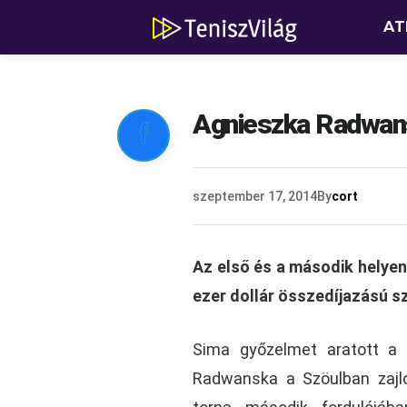
AT
Agnieszka Radwans

szeptember 17, 2014
By
cort
Az első és a második helyen 
ezer dollár összedíjazású sz
Sima győzelmet aratott a
Radwanska a Szöulban zajl