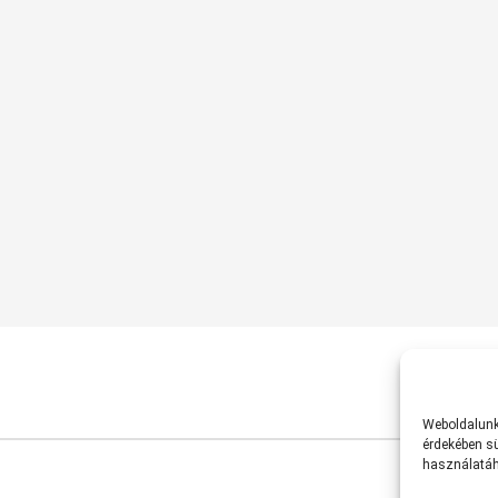
Weboldalunk 
érdekében sü
használatáh