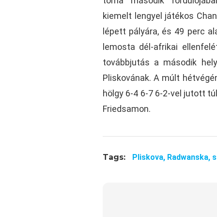
torna második fordulójáb
kiemelt lengyel játékos Chan
lépett pályára, és 49 perc a
lemosta dél-afrikai ellenfelé
továbbjutás a második hely
Pliskovának. A múlt hétvégé
hölgy 6-4 6-7 6-2-vel jutott 
Friedsamon.
Tags:
Pliskova,
Radwanska,
s