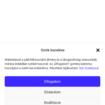
Sütik kezelése
Weboldalunk a jobb felhasználói élmény és a látogatottsági statisztikák
mérése érdekében sütiket használ. Az „Elfogadom” gombra kattintva
hozzájárul a sütik használatához. Részletes tájékoztató:
Süti Szabályzat
Elfogadom
Elutasítom
Beállítások
Minden jog fenntartva © 2013-2026
Teniszvilag.com
|
Impresszum
|