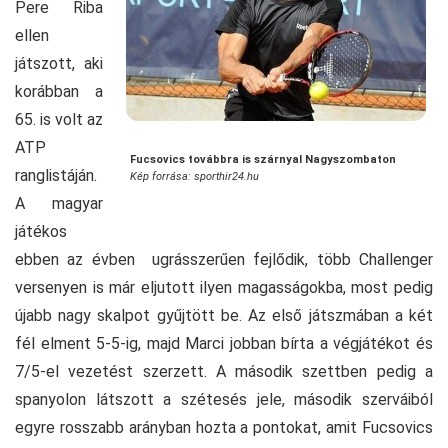
Pere Riba
ellen
játszott, aki
korábban a
65. is volt az
ATP
Fucsovics továbbra is szárnyal Nagyszombaton
ranglistáján.
Kép forrása: sporthir24.hu
A magyar
játékos
ebben az évben ugrásszerűen fejlődik, több Challenger
versenyen is már eljutott ilyen magasságokba, most pedig
újabb nagy skalpot gyűjtött be. Az első játszmában a két
fél elment 5-5-ig, majd Marci jobban bírta a végjátékot és
7/5-el vezetést szerzett. A második szettben pedig a
spanyolon látszott a szétesés jele, második szerváiból
egyre rosszabb arányban hozta a pontokat, amit Fucsovics