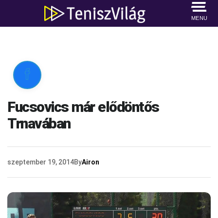
MENU

Fucsovics már elődöntős
Trnavában
szeptember 19, 2014
By
Airon