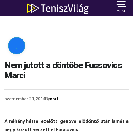
MENU

Nem jutott a döntőbe Fucsovics
Marci
szeptember 20, 2014
By
cort
A néhány héttel ezelőtti genovai elődöntő után ismét a
négy között vérzett el Fucsovics.