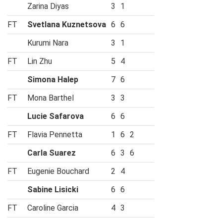
Zarina Diyas
3
1
FT
Svetlana Kuznetsova
6
6
Kurumi Nara
3
1
FT
Lin Zhu
5
4
Simona Halep
7
6
FT
Mona Barthel
3
3
Lucie Safarova
6
6
FT
Flavia Pennetta
1
6
2
Carla Suarez
6
3
6
FT
Eugenie Bouchard
2
4
Sabine Lisicki
6
6
FT
Caroline Garcia
4
3