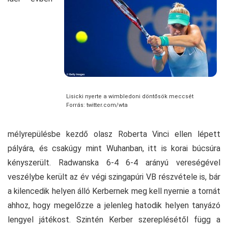
Lisicki nyerte a wimbledoni döntősök meccsét
Forrás: twitter.com/wta
mélyrepülésbe kezdő olasz Roberta Vinci ellen lépett
pályára, és csakúgy mint Wuhanban, itt is korai búcsúra
kényszerült. Radwanska 6-4 6-4 arányú vereségével
veszélybe került az év végi szingapúri VB részvétele is, bár
a kilencedik helyen álló Kerbernek meg kell nyernie a tornát
ahhoz, hogy megelőzze a jelenleg hatodik helyen tanyázó
lengyel játékost. Szintén Kerber szereplésétől függ a