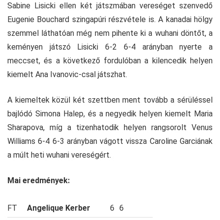
Sabine Lisicki ellen két játszmában vereséget szenvedő
Eugenie Bouchard szingapúri részvétele is. A kanadai hölgy
szemmel láthatóan még nem pihente ki a wuhani döntőt, a
keményen játszó Lisicki 6-2 6-4 arányban nyerte a
meccset, és a következő fordulóban a kilencedik helyen
kiemelt Ana Ivanovic-csal játszhat.
A kiemeltek közül két szettben ment tovább a sérüléssel
bajlódó Simona Halep, és a negyedik helyen kiemelt Maria
Sharapova, míg a tizenhatodik helyen rangsorolt Venus
Williams 6-4 6-3 arányban vágott vissza Caroline Garciának
a múlt heti wuhani vereségért.
Mai eredmények:
FT
Angelique Kerber
6
6