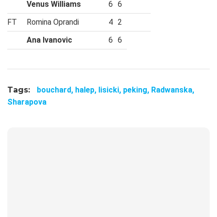
Venus Williams
6
6
FT
Romina Oprandi
4
2
Ana Ivanovic
6
6
Tags:
bouchard,
halep,
lisicki,
peking,
Radwanska,
Sharapova