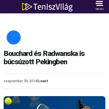
MENU

Bouchard és Radwanska is
búcsúzott Pekingben
szeptember 30, 2014
By
cort