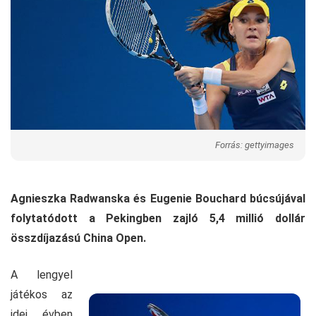
Forrás: gettyimages
Agnieszka Radwanska és Eugenie Bouchard búcsújával
folytatódott a Pekingben zajló 5,4 millió dollár
összdíjazású China Open.
A lengyel
játékos az
idei évben