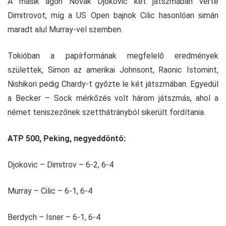
A másik ágon Novak Djokovic két játszmában verte
Dimitrovot, míg a US Open bajnok Cilic hasonlóan simán
maradt alul Murray-vel szemben.
Tokióban a papírformának megfelelő eredmények
születtek, Simon az amerikai Johnsont, Raonic Istomint,
Nishikori pedig Chardy-t győzte le két játszmában. Egyedül
a Becker – Sock mérkőzés volt három játszmás, ahol a
német teniszezőnek szetthátrányból sikerült fordítania.
ATP 500, Peking, negyeddöntő:
Djokovic – Dimitrov – 6-2, 6-4
Murray – Cilic – 6-1, 6-4
Berdych – Isner – 6-1, 6-4