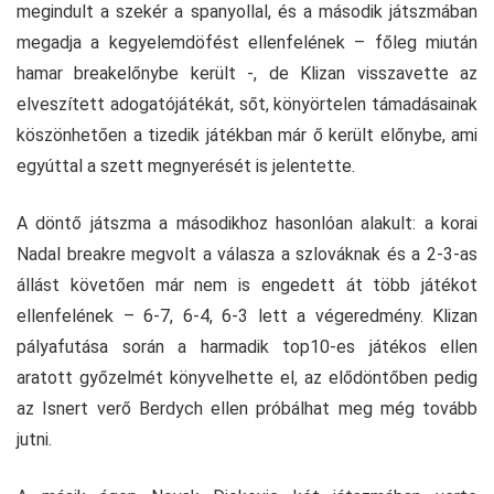
megindult a szekér a spanyollal, és a második játszmában
megadja a kegyelemdöfést ellenfelének – főleg miután
hamar breakelőnybe került -, de Klizan visszavette az
elveszített adogatójátékát, sőt, könyörtelen támadásainak
köszönhetően a tizedik játékban már ő került előnybe, ami
egyúttal a szett megnyerését is jelentette.
A döntő játszma a másodikhoz hasonlóan alakult: a korai
Nadal breakre megvolt a válasza a szlováknak és a 2-3-as
állást követően már nem is engedett át több játékot
ellenfelének – 6-7, 6-4, 6-3 lett a végeredmény. Klizan
pályafutása során a harmadik top10-es játékos ellen
aratott győzelmét könyvelhette el, az elődöntőben pedig
az Isnert verő Berdych ellen próbálhat meg még tovább
jutni.