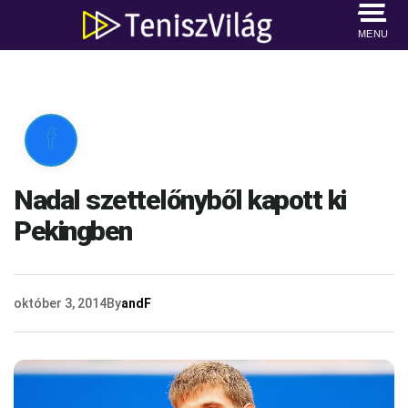
MENU

Nadal szettelőnyből kapott ki
Pekingben
október 3, 2014
By
andF