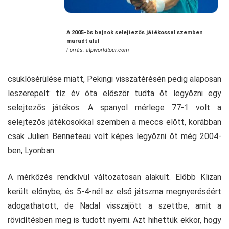
A 2005-ös bajnok selejtezős játékossal szemben
maradt alul
Forrás: atpworldtour.com
csuklósérülése miatt, Pekingi visszatérésén pedig alaposan
leszerepelt: tíz év óta először tudta őt legyőzni egy
selejtezős játékos. A spanyol mérlege 77-1 volt a
selejtezős játékosokkal szemben a meccs előtt, korábban
csak Julien Benneteau volt képes legyőzni őt még 2004-
ben, Lyonban.
A mérkőzés rendkívül változatosan alakult. Előbb Klizan
került előnybe, és 5-4-nél az első játszma megnyeréséért
adogathatott, de Nadal visszajött a szettbe, amit a
rövidítésben meg is tudott nyerni. Azt hihettük ekkor, hogy