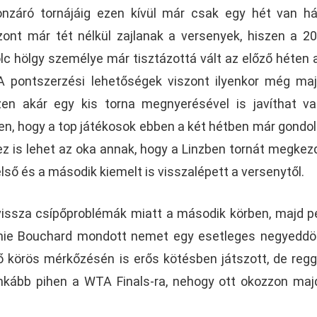
záró tornájáig ezen kívül már csak egy hét van há
szont már tét nélkül zajlanak a versenyek, hiszen a 2
lc hölgy személye már tisztázottá vált az előző héten a
A pontszerzési lehetőségek viszont ilyenkor még m
zen akár egy kis torna megnyerésével is javíthat va
en, hogy a top játékosok ebben a két hétben már gondo
ez is lehet az oka annak, hogy a Linzben tornát megkez
lső és a második kiemelt is visszalépett a versenytől.
 vissza csípőproblémák miatt a második körben, majd p
enie Bouchard mondott nemet egy esetleges negyedd
ső körös mérkőzésén is erős kötésben játszott, de regg
 inkább pihen a WTA Finals-ra, nehogy ott okozzon maj