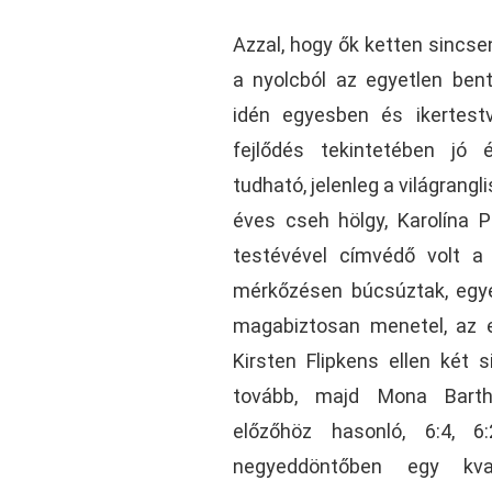
Azzal, hogy ők ketten sincs
a nyolcból az egyetlen ben
idén egyesben és ikertest
fejlődés tekintetében jó
tudható, jelenleg a világrangli
éves cseh hölgy, Karolína P
testévével címvédő volt a
mérkőzésen búcsúztak, egy
magabiztosan menetel, az 
Kirsten Flipkens ellen két 
tovább, majd Mona Barth
előzőhöz hasonló, 6:4, 6
negyeddöntőben egy kvali