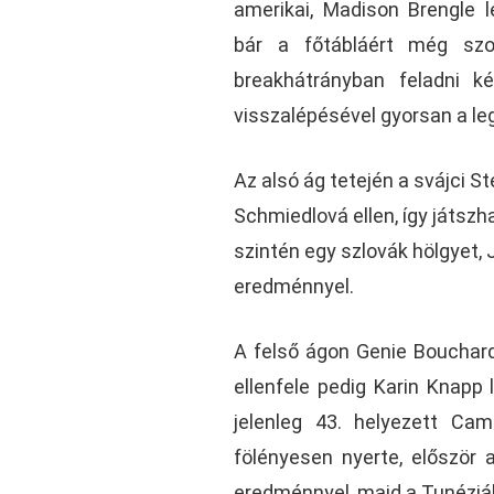
amerikai, Madison Brengle le
bár a főtábláért még szo
breakhátrányban feladni k
visszalépésével gyorsan a leg
Az alsó ág tetején a svájci 
Schmiedlová ellen, így játszh
szintén egy szlovák hölgyet, 
eredménnyel.
A felső ágon Genie Bouchard
ellenfele pedig Karin Knapp
jelenleg 43. helyezett Cam
fölényesen nyerte, először 
eredménnyel, majd a Tunéziábó