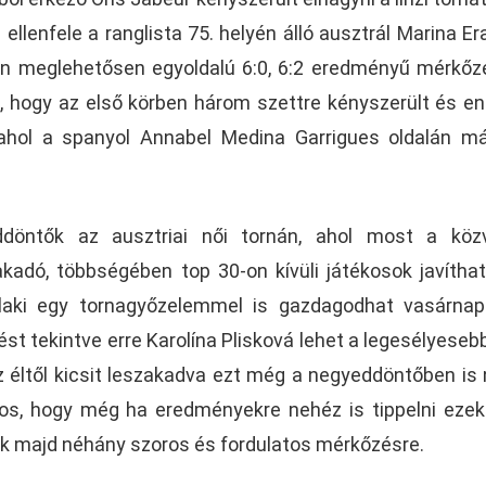
ellenfele a ranglista 75. helyén álló ausztrál Marina Er
llen meglehetősen egyoldalú 6:0, 6:2 eredményű mérkő
l, hogy az első körben három szettre kényszerült és en
ahol a spanyol Annabel Medina Garrigues oldalán m
ddöntők az ausztriai női tornán, ahol most a közv
akadó, többségében top 30-on kívüli játékosok javítha
laki egy tornagyőzelemmel is gazdagodhat vasárnap
ést tekintve erre Karolína Plisková lehet a legesélyesebb
 éltől kicsit leszakadva ezt még a negyeddöntőben is
tos, hogy még ha eredményekre nehéz is tippelni eze
k majd néhány szoros és fordulatos mérkőzésre.