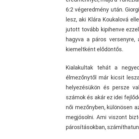
6:2 végeredmény után. Giorgi 
lesz, aki Klára Koukalová e
jutott tovább kipihenve ezze
hagyva a páros versenyre, 
kiemeltként elődöntős.
Kialakultak tehát a negye
élmezőnytől már kicsit lesz
helyezésükön és persze va
számok és akár ez idei fejlőd
női mezőnyben, különösen az
megjósolni. Ami viszont biz
párosításokban, számíthatun