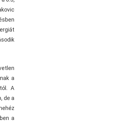
akovic
zésben
ergiát
ásodik
etlen
tnak a
tól. A
, de a
 nehéz
kben a