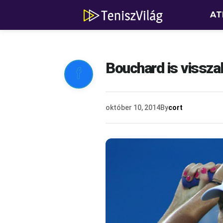
AT
Bouchard is visszal

október 10, 2014
By
cort