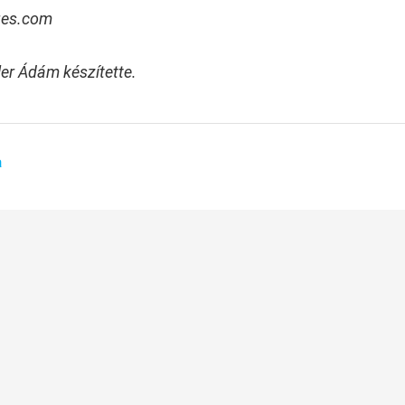
ages.com
ler Ádám készítette.
a