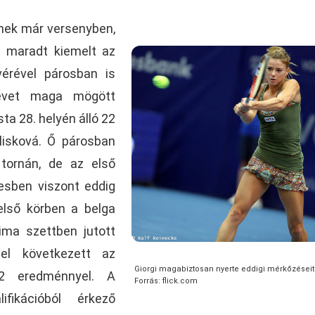
enek már versenyben,
t maradt kiemelt az
vérével párosban is
 évet maga mögött
sta 28. helyén álló 22
lisková. Ő párosban
 tornán, de az első
esben viszont eddig
első körben a belga
sima szettben jutott
el következett az
Giorgi magabiztosan nyerte eddigi mérkőzéseit
:2 eredménnyel. A
Forrás: flick.com
fikációból érkező