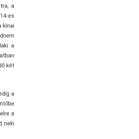
tra, a
014-es
 kínai
ajdnem
laki a
latban
dő két
edig a
öntőbe
elre a
d neki