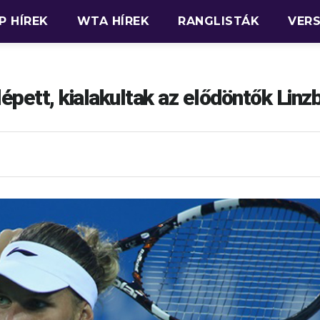
P HÍREK
WTA HÍREK
RANGLISTÁK
VER
épett, kialakultak az elődöntők Linz