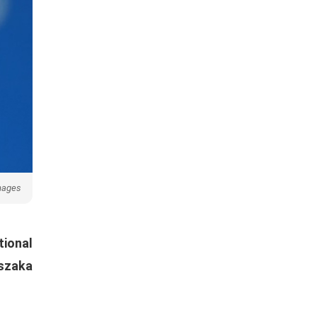
images
ional
Oszaka