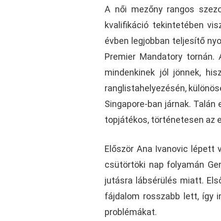
A női mezőny rangos szezon
kvalifikáció tekintetében vi
évben legjobban teljesítő nyo
Premier Mandatory tornán. 
mindenkinek jól jönnek, his
ranglistahelyezésén, különös
Singapore-ban járnak. Talán 
topjátékos, történetesen az e
Először Ana Ivanovic lépett
csütörtöki nap folyamán G
jutásra lábsérülés miatt. El
fájdalom rosszabb lett, így
problémákat.