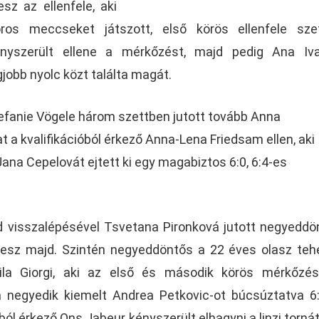
sz az ellenfele, aki
ros meccseket játszott, első körös ellenfele sze
ényszerült ellene a mérkőzést, majd pedig Ana Iva
jobb nyolc közt találta magát.
Stefanie Vögele három szettben jutott tovább Anna
at a kvalifikációból érkező Anna-Lena Friedsam ellen, aki
Jana Cepelovát ejtett ki egy magabiztos 6:0, 6:4-es
 visszalépésével Tsvetana Pironková jutott negyeddö
 lesz majd. Szintén negyeddöntős a 22 éves olasz teh
ila Giorgi, aki az első és második körös mérkőzés
a negyedik kiemelt Andrea Petkovic-ot búcsúztatva 6:
l érkező Ons Jabeur kényszerült elhagyni a linzi tornát 