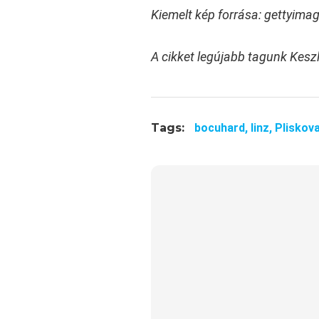
Kiemelt kép forrása: gettyim
A cikket legújabb tagunk Kesz
Tags:
bocuhard,
linz,
Pliskov