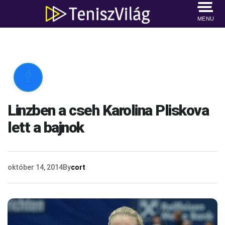
MENU

Linzben a cseh Karolina Pliskova
lett a bajnok
október 14, 2014
By
cort