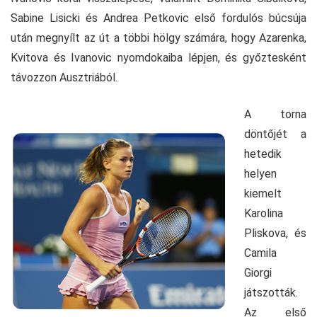
Sabine Lisicki és Andrea Petkovic első fordulós búcsúja
után megnyílt az út a többi hölgy számára, hogy Azarenka,
Kvitova és Ivanovic nyomdokaiba lépjen, és győztesként
távozzon Ausztriából.
A torna
döntőjét a
hetedik
helyen
kiemelt
Karolina
Pliskova, és
Camila
Giorgi
játszották.
Az első