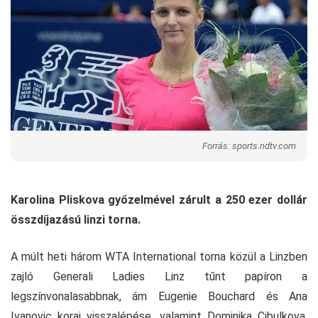
Forrás: sports.ndtv.com
Karolina Pliskova győzelmével zárult a 250 ezer dollár
összdíjazású linzi torna.
A múlt heti három WTA International torna közül a Linzben
zajló Generali Ladies Linz tűnt papíron a
legszínvonalasabbnak, ám Eugenie Bouchard és Ana
Ivanovic korai visszalépése, valamint Dominika Cibulkova,