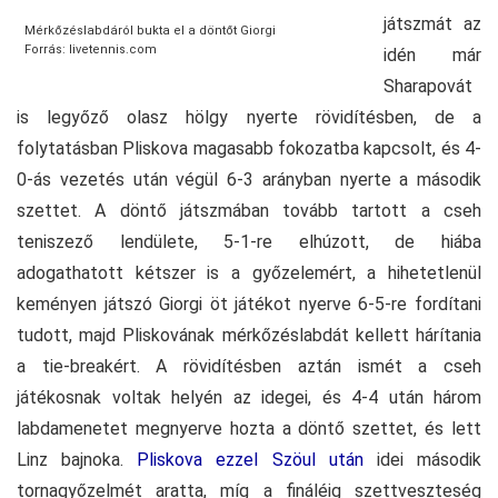
játszmát az
Mérkőzéslabdáról bukta el a döntőt Giorgi
Forrás: livetennis.com
idén már
Sharapovát
is legyőző olasz hölgy nyerte rövidítésben, de a
folytatásban Pliskova magasabb fokozatba kapcsolt, és 4-
0-ás vezetés után végül 6-3 arányban nyerte a második
szettet. A döntő játszmában tovább tartott a cseh
teniszező lendülete, 5-1-re elhúzott, de hiába
adogathatott kétszer is a győzelemért, a hihetetlenül
keményen játszó Giorgi öt játékot nyerve 6-5-re fordítani
tudott, majd Pliskovának mérkőzéslabdát kellett hárítania
a tie-breakért. A rövidítésben aztán ismét a cseh
játékosnak voltak helyén az idegei, és 4-4 után három
labdamenetet megnyerve hozta a döntő szettet, és lett
Linz bajnoka.
Pliskova ezzel Szöul után
idei második
tornagyőzelmét aratta, míg a fináléig szettveszteség