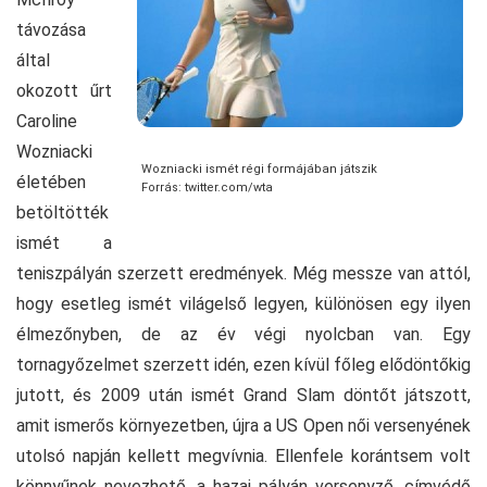
távozása
által
okozott űrt
Caroline
Wozniacki
Wozniacki ismét régi formájában játszik
életében
Forrás: twitter.com/wta
betöltötték
ismét a
teniszpályán szerzett eredmények. Még messze van attól,
hogy esetleg ismét világelső legyen, különösen egy ilyen
élmezőnyben, de az év végi nyolcban van. Egy
tornagyőzelmet szerzett idén, ezen kívül főleg elődöntőkig
jutott, és 2009 után ismét Grand Slam döntőt játszott,
amit ismerős környezetben, újra a US Open női versenyének
utolsó napján kellett megvívnia. Ellenfele korántsem volt
könnyűnek nevezhető, a hazai pályán versenyző, címvédő