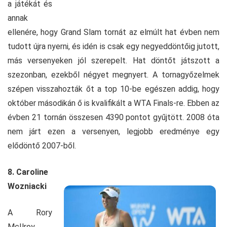
a játékát és
annak
ellenére, hogy Grand Slam tornát az elmúlt hat évben nem
tudott újra nyerni, és idén is csak egy negyeddöntőig jutott,
más versenyeken jól szerepelt. Hat döntőt játszott a
szezonban, ezekből négyet megnyert. A tornagyőzelmek
szépen visszahozták őt a top 10-be egészen addig, hogy
október másodikán ő is kvalifikált a WTA Finals-re. Ebben az
évben 21 tornán összesen 4390 pontot gyűjtött. 2008 óta
nem járt ezen a versenyen, legjobb eredménye egy
elődöntő 2007-ből.
8. Caroline
Wozniacki
A Rory
McIlroy