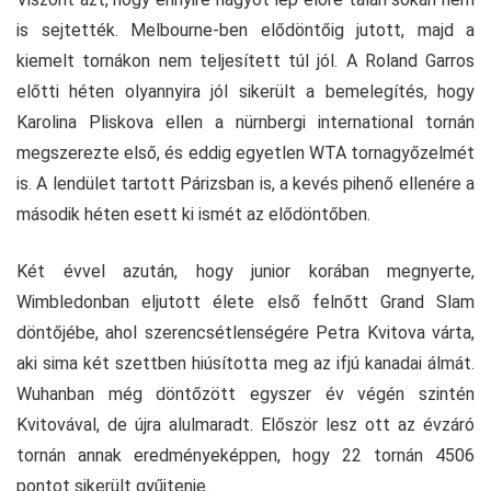
is sejtették. Melbourne-ben elődöntőig jutott, majd a
kiemelt tornákon nem teljesített túl jól. A Roland Garros
előtti héten olyannyira jól sikerült a bemelegítés, hogy
Karolina Pliskova ellen a nürnbergi international tornán
megszerezte első, és eddig egyetlen WTA tornagyőzelmét
is. A lendület tartott Párizsban is, a kevés pihenő ellenére a
második héten esett ki ismét az elődöntőben.
Két évvel azután, hogy junior korában megnyerte,
Wimbledonban eljutott élete első felnőtt Grand Slam
döntőjébe, ahol szerencsétlenségére Petra Kvitova várta,
aki sima két szettben hiúsította meg az ifjú kanadai álmát.
Wuhanban még döntőzött egyszer év végén szintén
Kvitovával, de újra alulmaradt. Először lesz ott az évzáró
tornán annak eredményeképpen, hogy 22 tornán 4506
pontot sikerült gyűjtenie.