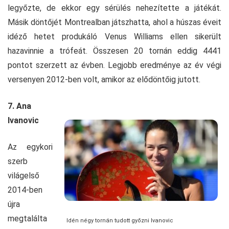
legyőzte, de ekkor egy sérülés nehezítette a játékát.
Másik döntőjét Montrealban játszhatta, ahol a húszas éveit
idéző hetet produkáló Venus Williams ellen sikerült
hazavinnie a trófeát. Összesen 20 tornán eddig 4441
pontot szerzett az évben. Legjobb eredménye az év végi
versenyen 2012-ben volt, amikor az elődöntőig jutott.
7. Ana
Ivanovic
Az egykori
szerb
világelső
2014-ben
újra
megtalálta
Idén négy tornán tudott győzni Ivanovic