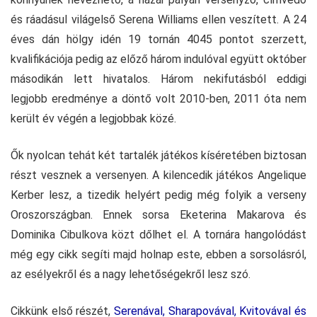
és ráadásul világelső Serena Williams ellen veszített. A 24
éves dán hölgy idén 19 tornán 4045 pontot szerzett,
kvalifikációja pedig az előző három indulóval együtt október
másodikán lett hivatalos. Három nekifutásból eddigi
legjobb eredménye a döntő volt 2010-ben, 2011 óta nem
került év végén a legjobbak közé.
Ők nyolcan tehát két tartalék játékos kíséretében biztosan
részt vesznek a versenyen. A kilencedik játékos Angelique
Kerber lesz, a tizedik helyért pedig még folyik a verseny
Oroszországban. Ennek sorsa Eketerina Makarova és
Dominika Cibulkova közt dőlhet el. A tornára hangolódást
még egy cikk segíti majd holnap este, ebben a sorsolásról,
az esélyekről és a nagy lehetőségekről lesz szó.
Cikkünk első részét,
Serenával, Sharapovával, Kvitovával és