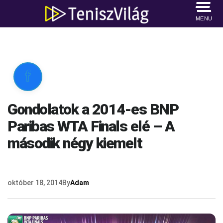
MENU

Gondolatok a 2014-es BNP
Paribas WTA Finals elé – A
második négy kiemelt
október 18, 2014
By
Adam