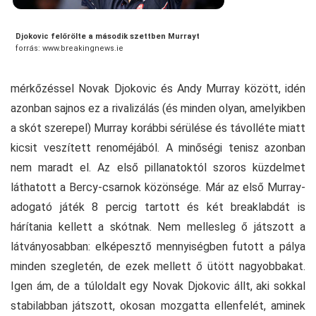
Djokovic felőrölte a második szettben Murrayt
forrás: www.breakingnews.ie
mérkőzéssel Novak Djokovic és Andy Murray között, idén
azonban sajnos ez a rivalizálás (és minden olyan, amelyikben
a skót szerepel) Murray korábbi sérülése és távolléte miatt
kicsit veszített renoméjából. A minőségi tenisz azonban
nem maradt el. Az első pillanatoktól szoros küzdelmet
láthatott a Bercy-csarnok közönsége. Már az első Murray-
adogató játék 8 percig tartott és két breaklabdát is
hárítania kellett a skótnak. Nem mellesleg ő játszott a
látványosabban: elképesztő mennyiségben futott a pálya
minden szegletén, de ezek mellett ő ütött nagyobbakat.
Igen ám, de a túloldalt egy Novak Djokovic állt, aki sokkal
stabilabban játszott, okosan mozgatta ellenfelét, aminek