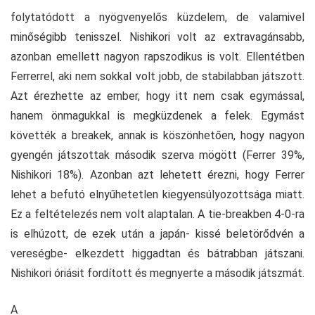
folytatódott a nyögvenyelős küzdelem, de valamivel
minőségibb tenisszel. Nishikori volt az extravagánsabb,
azonban emellett nagyon rapszodikus is volt. Ellentétben
Ferrerrel, aki nem sokkal volt jobb, de stabilabban játszott.
Azt érezhette az ember, hogy itt nem csak egymással,
hanem önmagukkal is megküzdenek a felek. Egymást
követték a breakek, annak is köszönhetően, hogy nagyon
gyengén játszottak második szerva mögött (Ferrer 39%,
Nishikori 18%). Azonban azt lehetett érezni, hogy Ferrer
lehet a befutó elnyűhetetlen kiegyensúlyozottsága miatt.
Ez a feltételezés nem volt alaptalan. A tie-breakben 4-0-ra
is elhúzott, de ezek után a japán- kissé beletörődvén a
vereségbe- elkezdett higgadtan és bátrabban játszani.
Nishikori óriásit fordított és megnyerte a második játszmát.
A