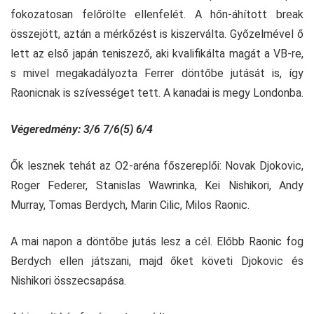
fokozatosan felőrölte ellenfelét. A hőn-áhított break
összejött, aztán a mérkőzést is kiszerválta. Győzelmével ő
lett az első japán teniszező, aki kvalifikálta magát a VB-re,
s mivel megakadályozta Ferrer döntőbe jutását is, így
Raonicnak is szívességet tett. A kanadai is megy Londonba.
Végeredmény: 3/6 7/6(5) 6/4
Ők lesznek tehát az O2-aréna főszereplői: Novak Djokovic,
Roger Federer, Stanislas Wawrinka, Kei Nishikori, Andy
Murray, Tomas Berdych, Marin Cilic, Milos Raonic.
A mai napon a döntőbe jutás lesz a cél. Előbb Raonic fog
Berdych ellen játszani, majd őket követi Djokovic és
Nishikori összecsapása.