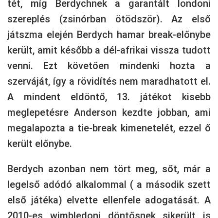
tét, míg Berdychnek a garantált londoni
szereplés (zsinórban ötödször). Az első
játszma elején Berdych hamar break-előnybe
került, amit később a dél-afrikai vissza tudott
venni. Ezt követően mindenki hozta a
szerváját, így a rövidítés nem maradhatott el.
A mindent eldöntő, 13. játékot kisebb
meglepetésre Anderson kezdte jobban, ami
megalapozta a tie-break kimenetelét, ezzel ő
került előnybe.
Berdych azonban nem tört meg, sőt, már a
legelső adódó alkalommal ( a második szett
első játéka) elvette ellenfele adogatását. A
2010-es wimbledoni döntősnek sikerült is