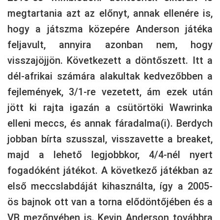
megtartania azt az előnyt, annak ellenére is,
hogy a játszma közepére Anderson játéka
feljavult, annyira azonban nem, hogy
visszajöjjön. Következett a döntőszett. Itt a
dél-afrikai számára alakultak kedvezőbben a
fejlemények, 3/1-re vezetett, ám ezek után
jött ki rajta igazán a csütörtöki Wawrinka
elleni meccs, és annak fáradalma(i). Berdych
jobban bírta szusszal, visszavette a breaket,
majd a lehető legjobbkor, 4/4-nél nyert
fogadóként játékot. A következő játékban az
első meccslabdáját kihasználta, így a 2005-
ös bajnok ott van a torna elődöntőjében és a
VB mezőnyében is. Kevin Anderson továbbra