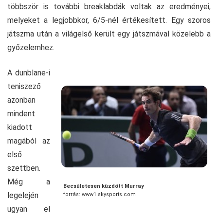
többször is további breaklabdák voltak az eredményei,
melyeket a legjobbkor, 6/5-nél értékesített. Egy szoros
játszma után a világelső került egy játszmával közelebb a
győzelemhez.
A dunblane-i
teniszező
azonban
mindent
kiadott
magából az
első
szettben.
Még a
Becsületesen küzdött Murray
legelején
forrás: www1.skysports.com
ugyan el