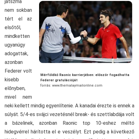
játszma
nem sokban
tért el az
elsőtől,
mindketten
ugyanúgy
adogattak,
azonban
Federer volt
Mérföldkő Raonic karrierjében: először fogadhatta
kisebb
Federer gratulációját
forrás: www.themalaymailonline.com
előnyben,
mivel nem
neki kellett mindig egyenlítenie. A kanadai érezte is ennek a
súlyát. 5/4-es svájci vezetésnél break- és szettlabdája volt
a bázelinek, azonban Raonic top 10-eshez méltó
hidegvérrel hárította el e veszélyt. Ezt pedig a következő