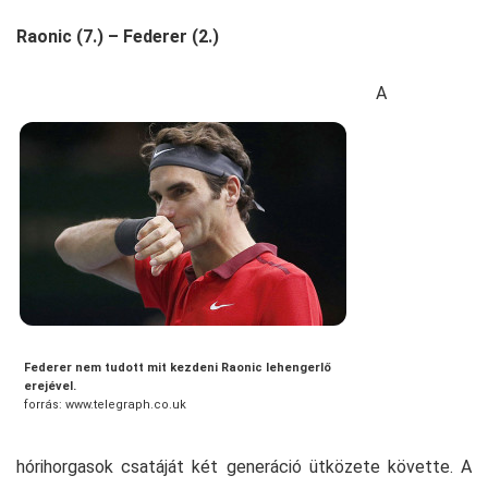
Raonic (7.) – Federer (2.)
A
Federer nem tudott mit kezdeni Raonic lehengerlő
erejével.
forrás: www.telegraph.co.uk
hórihorgasok csatáját két generáció ütközete követte. A