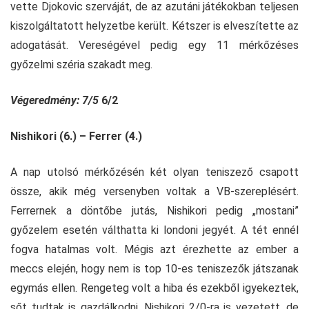
vette Djokovic szerváját, de az azutáni játékokban teljesen
kiszolgáltatott helyzetbe került. Kétszer is elveszítette az
adogatását. Vereségével pedig egy 11 mérkőzéses
győzelmi széria szakadt meg.
Végeredmény: 7/5
6/2
Nishikori (6.) – Ferrer (4.)
A nap utolsó mérkőzésén két olyan teniszező csapott
össze, akik még versenyben voltak a VB-szereplésért.
Ferrernek a döntőbe jutás, Nishikori pedig „mostani”
győzelem esetén válthatta ki londoni jegyét. A tét ennél
fogva hatalmas volt. Mégis azt érezhette az ember a
meccs elején, hogy nem is top 10-es teniszezők játszanak
egymás ellen. Rengeteg volt a hiba és ezekből igyekeztek,
sőt tudtak is gazdálkodni. Nishikori 2/0-ra is vezetett, de