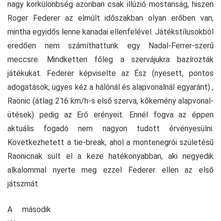
nagy korkülönbség azonban csak illúzió mostanság, hiszen
Roger Federer az elmúlt időszakban olyan erőben van,
mintha egyidős lenne kanadai ellenfelével. Játékstílusokból
eredően nem számíthattunk egy Nadal-Ferrer-szerű
meccsre. Mindketten főleg a szervájukra bazírozták
játékukat. Federer képviselte az Ész (nyesett, pontos
adogatások; ügyes kéz a hálónál és alapvonalnál egyaránt) ,
Raonic (átlag 216 km/h-s első szerva, kőkemény alapvonal-
ütések) pedig az Erő erényeit. Ennél fogva az éppen
aktuális fogadó nem nagyon tudott érvényesülni.
Következhetett a tie-break, ahol a montenegrói születésű
Raonicnak sült el a keze hatékonyabban, aki negyedik
alkalommal nyerte meg ezzel Federer ellen az első
játszmát.
A második