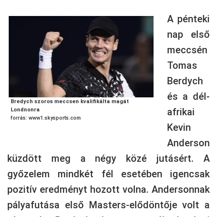
A pénteki
nap első
meccsén
Tomas
Berdych
és a dél-
Bredych szoros meccsen kvalifikálta magát
afrikai
Londnonra
forrás: www1.skysports.com
Kevin
Anderson
küzdött meg a négy közé jutásért. A
győzelem mindkét fél esetében igencsak
pozitív eredményt hozott volna. Andersonnak
pályafutása első Masters-elődöntője volt a