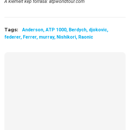
A kiemelt kép forrása: atpworldtour.com
Tags:
Anderson,
ATP 1000,
Berdych,
djokovic,
federer,
Ferrer,
murray,
Nishikori,
Raonic