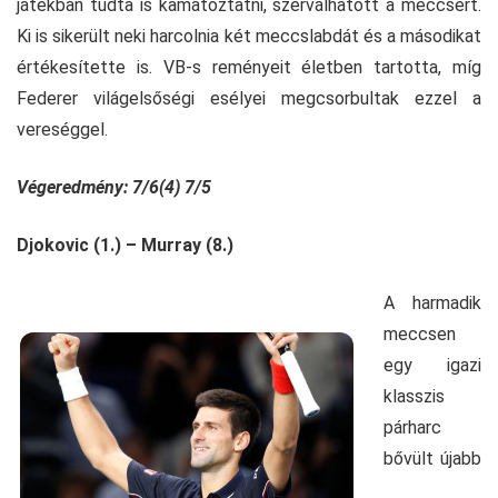
játékban tudta is kamatoztatni, szerválhatott a meccsért.
Ki is sikerült neki harcolnia két meccslabdát és a másodikat
értékesítette is. VB-s reményeit életben tartotta, míg
Federer világelsőségi esélyei megcsorbultak ezzel a
vereséggel.
Végeredmény: 7/6(4) 7/5
Djokovic (1.) – Murray (8.)
A harmadik
meccsen
egy igazi
klasszis
párharc
bővült újabb