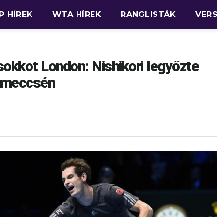
P HÍREK
WTA HÍREK
RANGLISTÁK
VER
okkot London: Nishikori legyőzte
tómeccsén