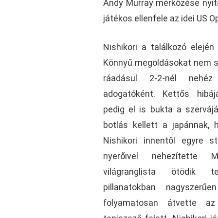
Andy Murray mérkőzése nyito
játékos ellenfele az idei US O
Nishikori a találkozó elején
Könnyű megoldásokat nem sik
ráadásul 2-2-nél nehéz 
adogatóként. Kettős hibá
pedig el is bukta a szerváj
botlás kellett a japánnak,
Nishikori innentől egyre s
nyerőivel nehezítette 
világranglista ötödik t
pillanatokban nagyszerűe
folyamatosan átvette az 