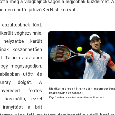
tta meg a világbajnokságon a legjobbak küzdelmét. A
pen-en döntőt játszó Kei Nishikori volt.
 feszültebbnek tűnt.
erült véghezvinnie,
helyzetbe került
jának köszönhetően
át. Talán ez az apró
 hogy megnyugodjon.
tabilabban ütött és
Murray dolgát. A
Nishikori a break hátrány utáni megnyugvásn
enyereseit fontos
köszönhette vezetését
Kép forrása: www.fairfieldcitizenonline.com
n használta, ezzel
irányítást a brit