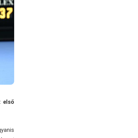
 első
gyanis