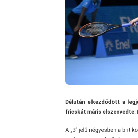
Délután elkezdődött a leg
fricskát máris elszenvedte: 
A „B” jelű négyesben a brit 