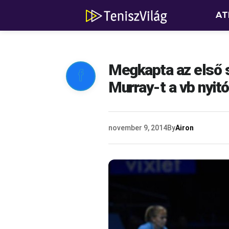
AT
Megkapta az első s

Murray-t a vb nyi
november 9, 2014
By
Airon