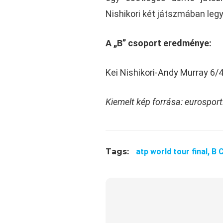
Nishikori két játszmában legy
A „B” csoport eredménye:
Kei Nishikori-Andy Murray 6/4
Kiemelt kép forrása: eurospo
Tags:
atp world tour final,
B 