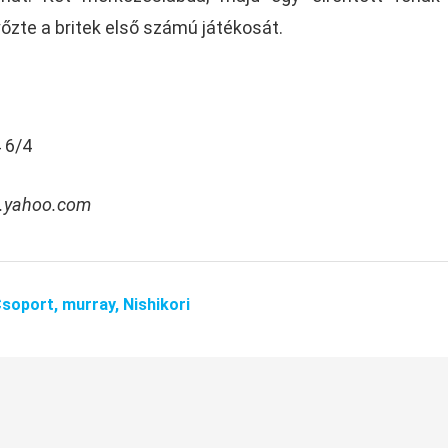
őzte a britek első számú játékosát.
 6/4
rt.yahoo.com
Csoport,
murray,
Nishikori