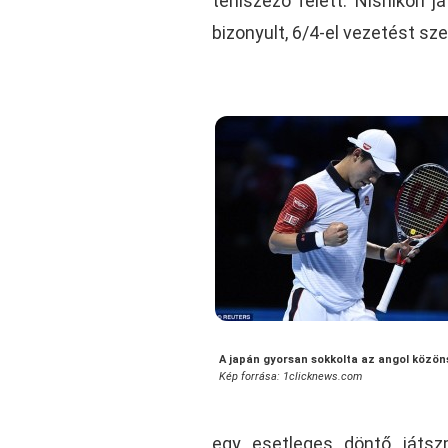
teniszező felett. Nishikori
bizonyult, 6/4-el vezetést sze
A japán gyorsan sokkolta az angol közö
Kép forrása: 1clicknews.com
egy esetleges döntő játsz