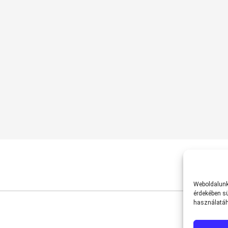
Weboldalunk 
érdekében sü
használatáh