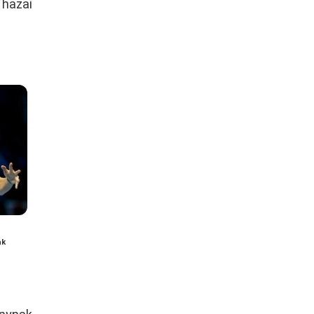
 hazai
ak