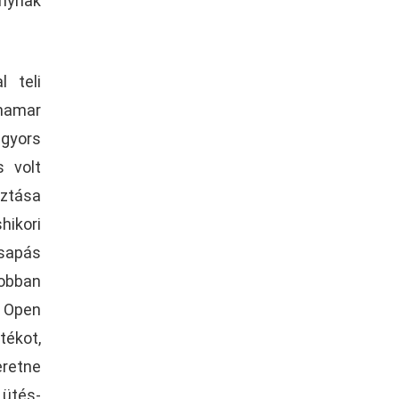
onynak
 teli
 hamar
 gyors
 volt
ztása
ikori
sapás
obban
 Open
tékot,
eretne
ütés-