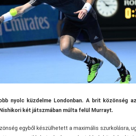
jobb nyolc küzdelme Londonban. A brit közönség az
Nishikori két játszmában múlta felül Murrayt.
közönség egyből készülhetett a maximális szurkolásra, u