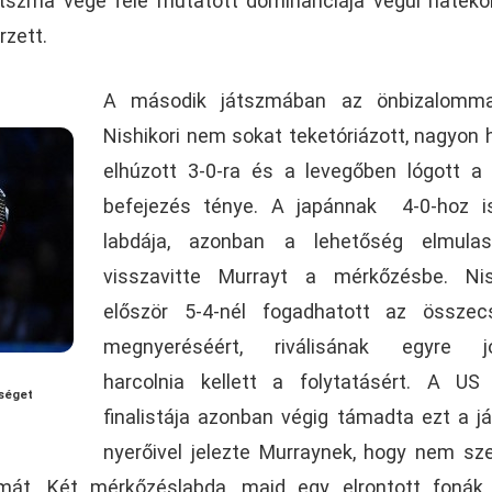
 játszma vége felé mutatott dominanciája végül haték
rzett.
A második játszmában az önbizalommal
Nishikori nem sokat teketóriázott, nagyon
elhúzott 3-0-ra és a levegőben lógott a
befejezés ténye. A japánnak 4-0-hoz is
labdája, azonban a lehetőség elmulas
visszavitte Murrayt a mérkőzésbe. Nish
először 5-4-nél fogadhatott az összec
megnyeréséért, riválisának egyre j
harcolnia kellett a folytatásért. A US
nséget
finalistája azonban végig támadta ezt a já
nyerőivel jelezte Murraynek, hogy nem sz
mát. Két mérkőzéslabda, majd egy elrontott fonák 