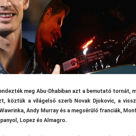
endezték meg Abu-Dhabiban azt a bemutató tornát, 
zt, köztük a világelső szerb Novak Djokovic, a viss
 Wawrinka, Andy Murray és a megsérülő franciák, Monf
spanyol, Lopez és Almagro.