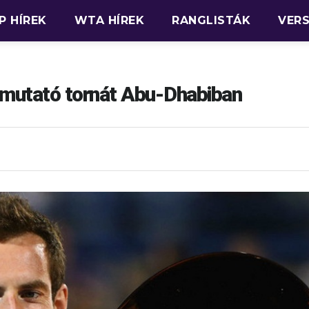
P HÍREK
WTA HÍREK
RANGLISTÁK
VER
emutató tornát Abu-Dhabiban