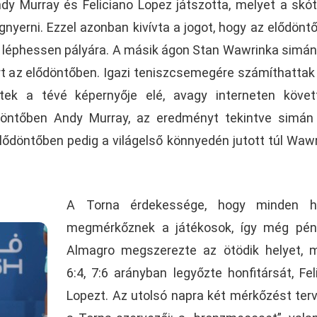
y Murray és Feliciano Lopez játszotta, melyet a skó
gnyerni. Ezzel azonban kivívta a jogot, hogy az elődönt
n léphessen pályára. A másik ágon Stan Wawrinka simán
árt az elődöntőben. Igazi teniszcsemegére számíthattak
ltek a tévé képernyője elé, avagy interneten köve
döntőben Andy Murray, az eredményt tekintve simán
 elődöntőben pedig a világelső könnyedén jutott túl Waw
A Torna érdekessége, hogy minden he
megmérkőznek a játékosok, így még pén
Almagro megszerezte az ötödik helyet, 
6:4, 7:6 arányban legyőzte honfitársát, Fel
Lopezt. Az utolsó napra két mérkőzést ter