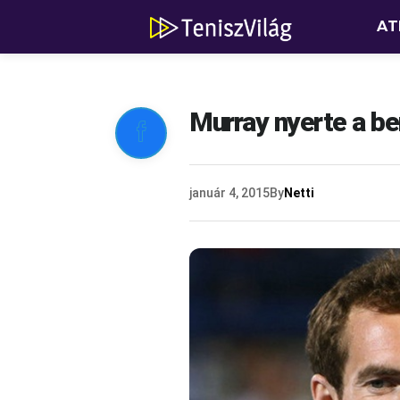
AT
Murray nyerte a b

január 4, 2015
By
Netti