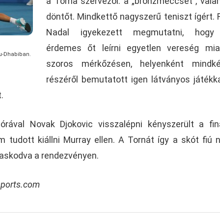
a Torna szervezői: a „bronzmeccset”, vala
döntőt. Mindkettő nagyszerű teniszt ígért. 
Nadal igyekezett megmutatni, hog
érdemes őt leírni egyetlen vereség mia
bu-Dhabiban.
szoros mérkőzésen, helyenként mindké
részéről bemutatott igen látványos játékkal
.
rával Novak Djokovic visszalépni kényszerült a finá
tudott kiállni Murray ellen. A Tornát így a skót fiú n
askodva a rendezvényen.
sports.com