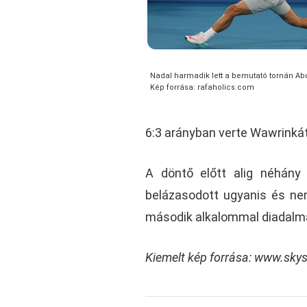
Nadal harmadik lett a bemutató tornán A
Kép forrása: rafaholics.com
6:3 arányban verte Wawrinkát
A döntő előtt alig néhány ó
belázasodott ugyanis és nem 
második alkalommal diadalm
Kiemelt kép forrása: www.sky