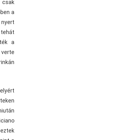
t csak
őben a
 nyert
 tehát
tték a
 verte
rinkán
lyért
teken
miután
iciano
veztek