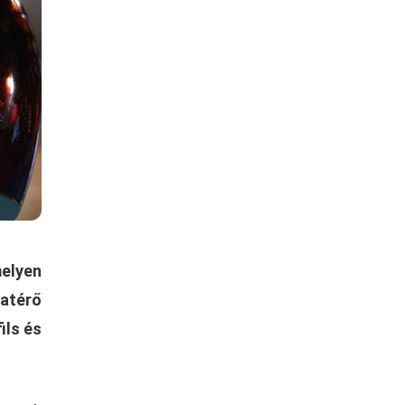
melyen
zatérő
ils és