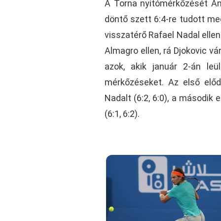
A Torna nyitómérkőzését And
döntő szett 6:4-re tudott me
visszatérő Rafael Nadal elle
Almagro ellen, rá Djokovic v
azok, akik január 2-án leü
mérkőzéseket. Az első elő
Nadalt (6:2, 6:0), a második
(6:1, 6:2).