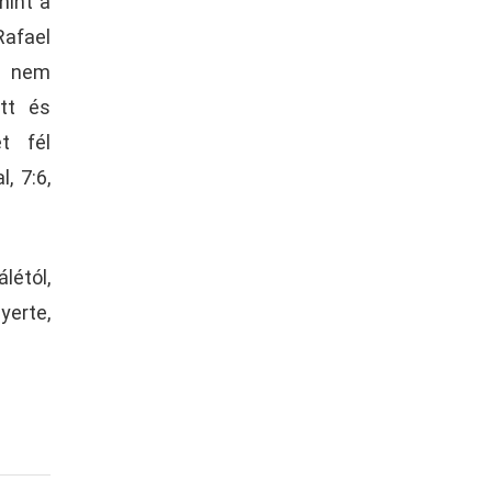
mint a
Rafael
y nem
tt és
t fél
, 7:6,
létól,
yerte,