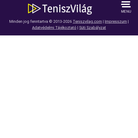
MENU
Minden jog fenntartva © 2013-2026
Teniszvilag.com
|
Impresszum
|
Adatvédelmi Tájékoztató
|
Süti Szabályzat