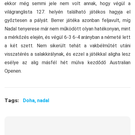
ekkor még semmi jele nem volt annak, hogy végül a
világranglista 127. helyén található játékos hagyja el
győztesen a pályát. Berrer játéka azonban feljavult, míg
Nadal tenyerese már nem működött olyan hatékonyan, mint
a mérkőzés elején, és végül 6-3 6-4 arányban a németé lett
a két szett. Nem sikerült tehát a vakbélműtét utáni
visszatérés a salakkirálynak, és ezzel a játékkal aligha lesz
esélye az alig másfél hét múlva kezdődő Australian
Openen.
Tags:
Doha,
nadal