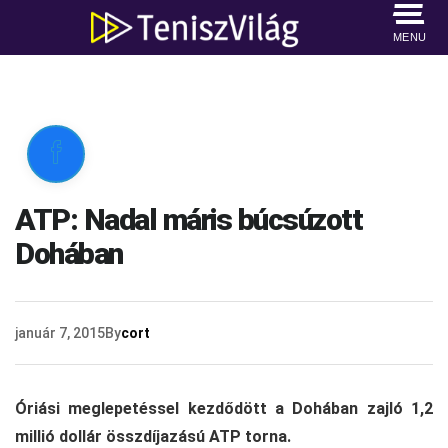
MENU

ATP: Nadal máris búcsúzott
Dohában
január 7, 2015
By
cort
Óriási meglepetéssel kezdődött a Dohában zajló 1,2
millió dollár összdíjazású ATP torna.