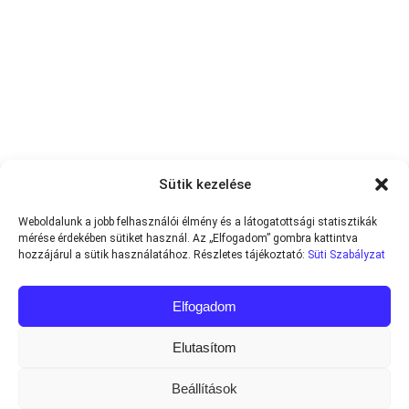
Sütik kezelése
Weboldalunk a jobb felhasználói élmény és a látogatottsági statisztikák
mérése érdekében sütiket használ. Az „Elfogadom” gombra kattintva
hozzájárul a sütik használatához. Részletes tájékoztató:
Süti Szabályzat
Elfogadom
Elutasítom
Beállítások
Minden jog fenntartva © 2013-2026
Teniszvilag.com
|
Impresszum
|
Adatvédelmi Tájékoztató
|
Süti Szabályzat