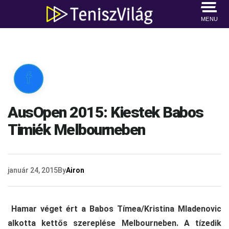
MENU

AusOpen 2015: Kiestek Babos
Timiék Melbourneben
január 24, 2015
By
Airon
Hamar véget ért a Babos Tímea/Kristina Mladenovic
alkotta kettős szereplése Melbourneben. A tízedik