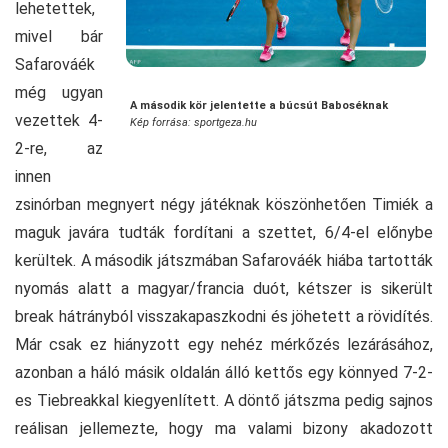
lehetettek,
mivel bár
Safarováék
még ugyan
A második kör jelentette a búcsút Baboséknak
vezettek 4-
Kép forrása: sportgeza.hu
2-re, az
innen
zsinórban megnyert négy játéknak köszönhetően Timiék a
maguk javára tudták fordítani a szettet, 6/4-el előnybe
kerültek. A második játszmában Safarováék hiába tartották
nyomás alatt a magyar/francia duót, kétszer is sikerült
break hátrányból visszakapaszkodni és jöhetett a rövidítés.
Már csak ez hiányzott egy nehéz mérkőzés lezárásához,
azonban a háló másik oldalán álló kettős egy könnyed 7-2-
es Tiebreakkal kiegyenlített. A döntő játszma pedig sajnos
reálisan jellemezte, hogy ma valami bizony akadozott