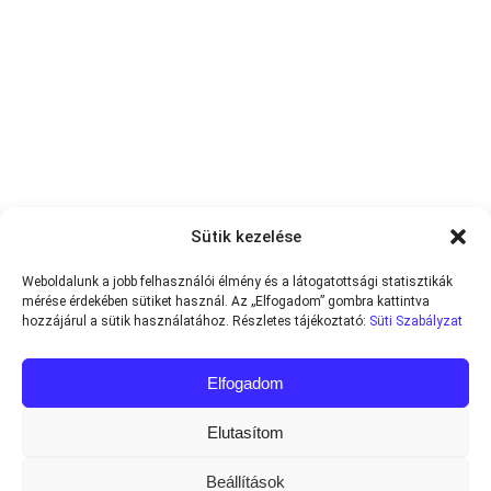
Sütik kezelése
Weboldalunk a jobb felhasználói élmény és a látogatottsági statisztikák
mérése érdekében sütiket használ. Az „Elfogadom” gombra kattintva
hozzájárul a sütik használatához. Részletes tájékoztató:
Süti Szabályzat
Elfogadom
Elutasítom
Beállítások
Minden jog fenntartva © 2013-2026
Teniszvilag.com
|
Impresszum
|