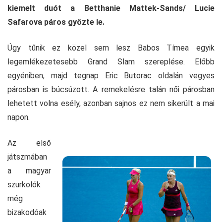
kiemelt duót a Betthanie Mattek-Sands/ Lucie
Safarova páros győzte le.
Úgy tűnik ez közel sem lesz Babos Tímea egyik
legemlékezetesebb Grand Slam szereplése. Előbb
egyéniben, majd tegnap Eric Butorac oldalán vegyes
párosban is búcsúzott. A remekelésre talán női párosban
lehetett volna esély, azonban sajnos ez nem sikerült a mai
napon.
Az első
játszmában
a magyar
szurkolók
még
bizakodóak