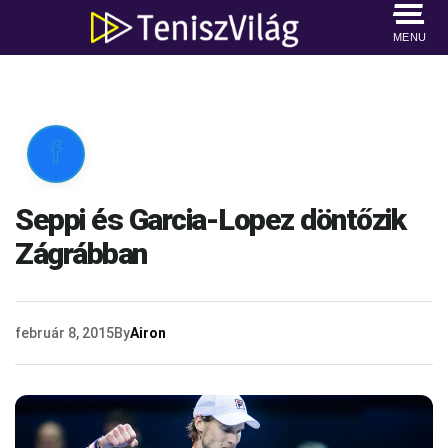
MENU

Seppi és Garcia-Lopez döntőzik
Zágrábban
február 8, 2015
By
Airon