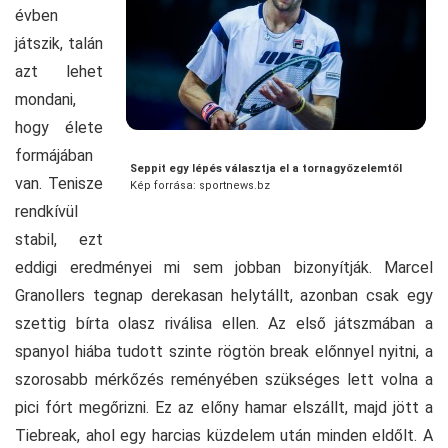
évben
játszik, talán
azt lehet
mondani,
hogy élete
formájában
Seppit egy lépés választja el a tornagyőzelemtől
van. Tenisze
Kép forrása: sportnews.bz
rendkívül
stabil, ezt
eddigi eredményei mi sem jobban bizonyítják. Marcel
Granollers tegnap derekasan helytállt, azonban csak egy
szettig bírta olasz riválisa ellen. Az első játszmában a
spanyol hiába tudott szinte rögtön break előnnyel nyitni, a
szorosabb mérkőzés reményében szükséges lett volna a
pici fórt megőrizni. Ez az előny hamar elszállt, majd jött a
Tiebreak, ahol egy harcias küzdelem után minden eldőlt. A