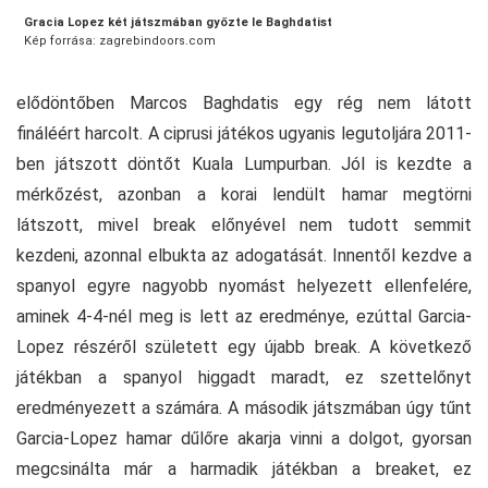
Gracia Lopez két játszmában győzte le Baghdatist
Kép forrása: zagrebindoors.com
elődöntőben Marcos Baghdatis egy rég nem látott
fináléért harcolt. A ciprusi játékos ugyanis legutoljára 2011-
ben játszott döntőt Kuala Lumpurban. Jól is kezdte a
mérkőzést, azonban a korai lendült hamar megtörni
látszott, mivel break előnyével nem tudott semmit
kezdeni, azonnal elbukta az adogatását. Innentől kezdve a
spanyol egyre nagyobb nyomást helyezett ellenfelére,
aminek 4-4-nél meg is lett az eredménye, ezúttal Garcia-
Lopez részéről született egy újabb break. A következő
játékban a spanyol higgadt maradt, ez szettelőnyt
eredményezett a számára. A második játszmában úgy tűnt
Garcia-Lopez hamar dűlőre akarja vinni a dolgot, gyorsan
megcsinálta már a harmadik játékban a breaket, ez