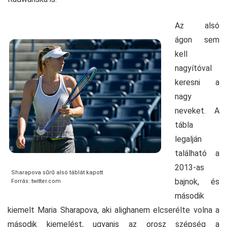
Az alsó
ágon sem
kell
nagyítóval
keresni a
nagy
neveket. A
tábla
legalján
található a
2013-as
Sharapova sűrű alsó táblát kapott
bajnok, és
Forrás: twitter.com
második
kiemelt Maria Sharapova, aki alighanem elcserélte volna a
második kiemelést, ugyanis az orosz szépség a