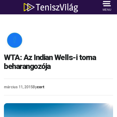
MENU

WTA: Az Indian Wells-i torna
beharangozója
március 11, 2015
By
cort