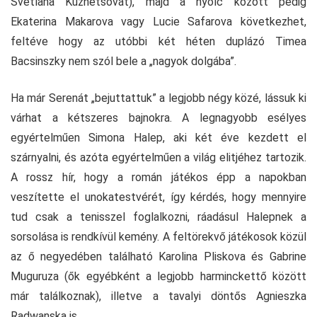
Svetlana Kuznetsovát), majd a nyolc között pedig
Ekaterina Makarova vagy Lucie Safarova következhet,
feltéve hogy az utóbbi két héten duplázó Timea
Bacsinszky nem szól bele a „nagyok dolgába”.
Ha már Serenát „bejuttattuk” a legjobb négy közé, lássuk ki
várhat a kétszeres bajnokra. A legnagyobb esélyes
egyértelműen Simona Halep, aki két éve kezdett el
szárnyalni, és azóta egyértelműen a világ elitjéhez tartozik.
A rossz hír, hogy a román játékos épp a napokban
veszítette el unokatestvérét, így kérdés, hogy mennyire
tud csak a tenisszel foglalkozni, ráadásul Halepnek a
sorsolása is rendkívül kemény. A feltörekvő játékosok közül
az ő negyedében található Karolina Pliskova és Gabrine
Muguruza (ők egyébként a legjobb harminckettő között
már találkoznak), illetve a tavalyi döntős Agnieszka
Radwanska is.