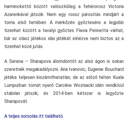
harminckettő között valószínűleg a fehérorosz Victoria
Azarenkával játszik. Nem egy rossz párosítás mindjárt a
torna első hetében. A mérkőzés győztesére a legjobb
tizenhat között a tavalyi győztes Flavia Pennetta várhat,
bár az olasz játékos idei játékát elnézve nem biztos az a
tizenhat közé jutás.
A Serena – Sharapova álomdöntőt az alsó ágon is sokan
szeretnék megakadályozni. Ana Ivanovic, Eugenie Bouchard
játéka teljesen kiszámíthatatlan, de az előző héten Kuala
Lumpurban tornát nyerő Caroline Wozniacki idén rendkívül
stabilan játszik, és 2014-ben kétszer is legyőzte
Sharapovát.
A teljes sorsolás itt található.