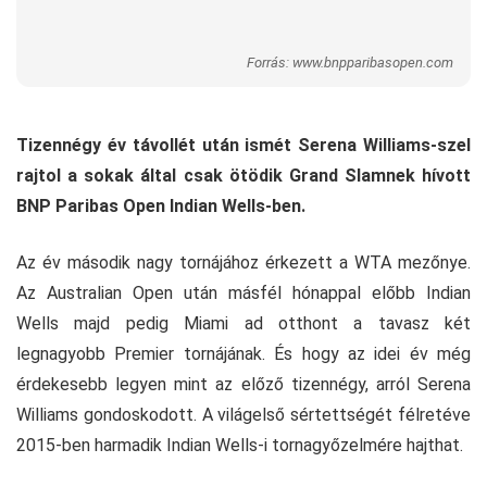
Forrás: www.bnpparibasopen.com
Tizennégy év távollét után ismét Serena Williams-szel
rajtol a sokak által csak ötödik Grand Slamnek hívott
BNP Paribas Open Indian Wells-ben.
Az év második nagy tornájához érkezett a WTA mezőnye.
Az Australian Open után másfél hónappal előbb Indian
Wells majd pedig Miami ad otthont a tavasz két
legnagyobb Premier tornájának. És hogy az idei év még
érdekesebb legyen mint az előző tizennégy, arról Serena
Williams gondoskodott. A világelső sértettségét félretéve
2015-ben harmadik Indian Wells-i tornagyőzelmére hajthat.