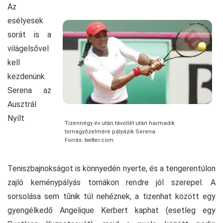
Az
esélyesek
sorát is a
világelsővel
kell
kezdenünk.
Serena az
Ausztrál
Nyílt
Tizennégy év után távollét után harmadik
tornagyőzelmére pályázik Serena
Forrás: twitter.com
Teniszbajnokságot is könnyedén nyerte, és a tengerentúlon
zajló keménypályás tornákon rendre jól szerepel. A
sorsolása sem tűnik túl nehéznek, a tizenhat között egy
gyengélkedő Angelique Kerbert kaphat (esetleg egy