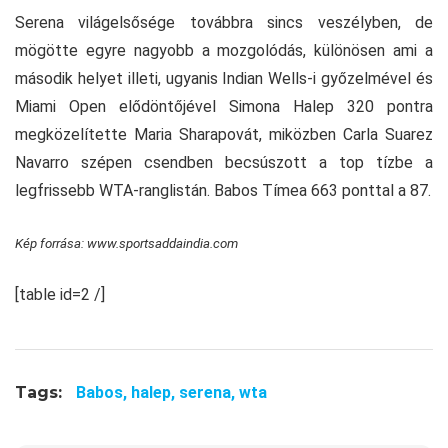
Serena világelsősége továbbra sincs veszélyben, de
mögötte egyre nagyobb a mozgolódás, különösen ami a
második helyet illeti, ugyanis Indian Wells-i győzelmével és
Miami Open elődöntőjével Simona Halep 320 pontra
megközelítette Maria Sharapovát, miközben Carla Suarez
Navarro szépen csendben becsúszott a top tízbe a
legfrissebb WTA-ranglistán. Babos Tímea 663 ponttal a 87.
Kép forrása: www.sportsaddaindia.com
[table id=2 /]
Tags:
Babos,
halep,
serena,
wta