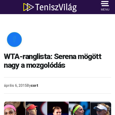
MENU

WTA-ranglista: Serena mögött
nagy a mozgolódás
április 6, 2015
By
cort