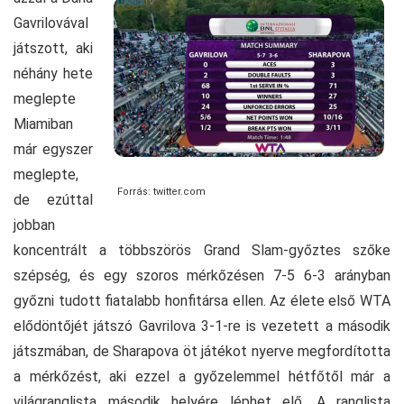
Gavrilovával
játszott, aki
néhány hete
meglepte
Miamiban
már egyszer
meglepte,
Forrás: twitter.com
de ezúttal
jobban
koncentrált a többszörös Grand Slam-győztes szőke
szépség, és egy szoros mérkőzésen 7-5 6-3 arányban
győzni tudott fiatalabb honfitársa ellen. Az élete első WTA
elődöntőjét játszó Gavrilova 3-1-re is vezetett a második
játszmában, de Sharapova öt játékot nyerve megfordította
a mérkőzést, aki ezzel a győzelemmel hétfőtől már a
világranglista második helyére léphet elő. A ranglista