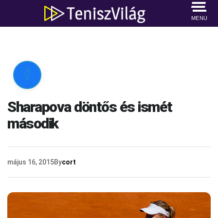
MENU

Sharapova döntős és ismét
második
május 16, 2015
By
cort