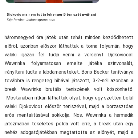
Djokovic ma nem tudta lehengerlő teniszét nyújtani
Kép forrása: indianexpress.com
háromnegyed óra játék után tehát minden kezdődhetett
előröl, azonban először láthattuk a torna folyamán, hogy
valaki igazán fel tudja venni a versenyt Djokoviccal.
Wawrinka folyamatosan emelte játéka színvonalát,
irányítani tudta a labdameneteket. Boris Becker tanítványa
továbbra is rengeteg hibával játszott, 3-2-nél azonban a
break Wawrinka brutális teniszének volt köszönhető.
Mostanában ritkán láthattuk olyat, hogy egy szetten belül
valaki Djokovicot először teniszével, majd a borzasztóan
erős mentalitásával sokkolja. Nos, Wawrinka a harmadik
játszmában tökéletes példa volt erre, a break után egy
nehéz adogatójátékban megtartotta az előnyét, majd a