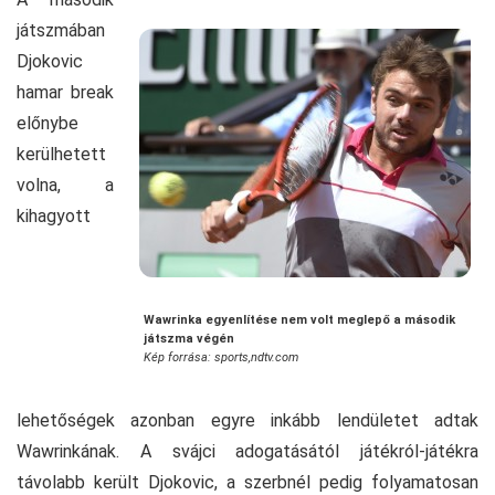
játszmában
Djokovic
hamar break
előnybe
kerülhetett
volna, a
kihagyott
Wawrinka egyenlítése nem volt meglepő a második
játszma végén
Kép forrása: sports,ndtv.com
lehetőségek azonban egyre inkább lendületet adtak
Wawrinkának. A svájci adogatásától játékról-játékra
távolabb került Djokovic, a szerbnél pedig folyamatosan