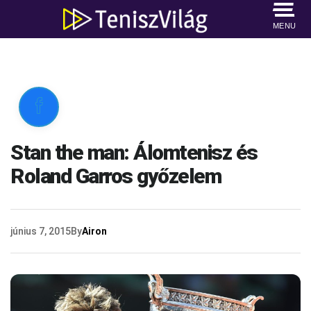
MENU

Stan the man: Álomtenisz és
Roland Garros győzelem
június 7, 2015
By
Airon