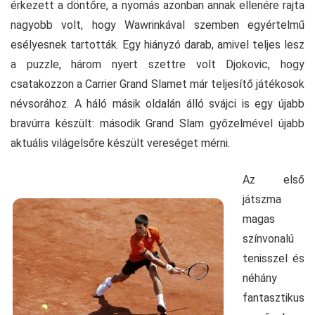
érkezett a döntőre, a nyomás azonban annak ellenére rajta
nagyobb volt, hogy Wawrinkával szemben egyértelmű
esélyesnek tartották. Egy hiányzó darab, amivel teljes lesz
a puzzle, három nyert szettre volt Djokovic, hogy
csatakozzon a Carrier Grand Slamet már teljesítő játékosok
névsorához. A háló másik oldalán álló svájci is egy újabb
bravúrra készült: második Grand Slam győzelmével újabb
aktuális világelsőre készült vereséget mérni.
Az első
játszma
magas
színvonalú
tenisszel és
néhány
fantasztikus