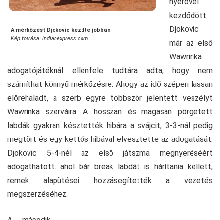
nyerővel
kezdődött.
Djokovic
A mérkőzést Djokovic kezdte jobban
Kép forrása: indianexpress.com
már az első
Wawrinka
adogatójátéknál ellenfele tudtára adta, hogy nem
számíthat könnyű mérkőzésre. Ahogy az idő szépen lassan
előrehaladt, a szerb egyre többször jelentett veszélyt
Wawrinka szerváira. A hosszan és magasan pörgetett
labdák gyakran késztették hibára a svájcit, 3-3-nál pedig
megtört és egy kettős hibával elvesztette az adogatását.
Djokovic 5-4-nél az első játszma megnyeréséért
adogathatott, ahol bár break labdát is hárítania kellett,
remek alapütései hozzásegítették a vezetés
megszerzéséhez.
A második