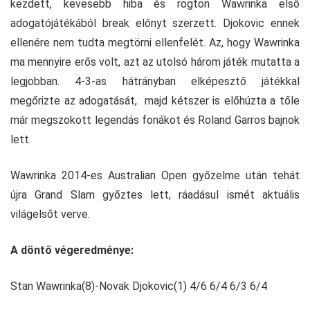
kezdett, kevesebb hiba és rögtön Wawrinka első
adogatójátékából break előnyt szerzett. Djokovic ennek
ellenére nem tudta megtörni ellenfelét. Az, hogy Wawrinka
ma mennyire erős volt, azt az utolsó három játék mutatta a
legjobban. 4-3-as hátrányban elképesztő játékkal
megőrizte az adogatását, majd kétszer is előhúzta a tőle
már megszokott legendás fonákot és Roland Garros bajnok
lett.
Wawrinka 2014-es Australian Open győzelme után tehát
újra Grand Slam győztes lett, ráadásul ismét aktuális
világelsőt verve.
A döntő végeredménye:
Stan Wawrinka(8)-Novak Djokovic(1) 4/6 6/4 6/3 6/4