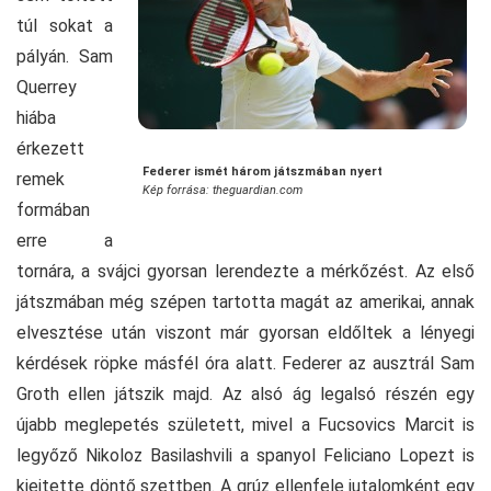
túl sokat a
pályán. Sam
Querrey
hiába
érkezett
Federer ismét három játszmában nyert
remek
Kép forrása: theguardian.com
formában
erre a
tornára, a svájci gyorsan lerendezte a mérkőzést. Az első
játszmában még szépen tartotta magát az amerikai, annak
elvesztése után viszont már gyorsan eldőltek a lényegi
kérdések röpke másfél óra alatt. Federer az ausztrál Sam
Groth ellen játszik majd. Az alsó ág legalsó részén egy
újabb meglepetés született, mivel a Fucsovics Marcit is
legyőző Nikoloz Basilashvili a spanyol Feliciano Lopezt is
kiejtette döntő szettben. A grúz ellenfele jutalomként egy