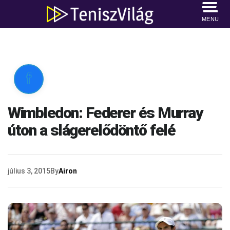
MENU

Wimbledon: Federer és Murray
úton a slágerelődöntő felé
július 3, 2015
By
Airon