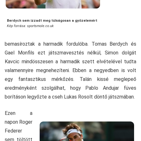
Berdych sem izzadt meg túlságosan a győzelemért
Kép forrása: sportsmole.co.uk
bemasíroztak a harmadik fordulóba. Tomas Berdych és
Gael Monfils ezt játszmavesztés nélkül, Simon dolgát
Kavcic mindösszesen a harmadik szett elvételével tudta
valamennyire megnehezíteni. Ebben a negyedben is volt
egy fantasztikus mérkőzés. Talán kissé meglepeő
eredményként szolgálhat, hogy Pablo Andujar füves
borításon legyőzte a cseh Lukas Rosolt döntő játszmában.
Ezen a
napon Roger
Federer
sem töltött