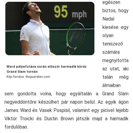
egészen
biztos, hogy
Nadal
kiesése egy
olyan
teniszező
számára
megnyitotta
Ward pályafutása során először harmadik körös
az utat, aki
Grand Slam tornán
talán még
Kép forrása: theguardian.com
álmaiban
sem gondolta volna, hogy egyáltalán a Grand Slam
negyeddöntőre készülhet pár napon belül. Az egyik ágon
James Ward és Vasek Pospisil, valamint egy picivel lejebb
Viktor Troicki és Dustin Brown játszik majd a harmadik
fordulóban.