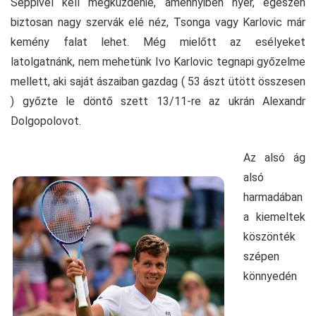
Seppivel kell megküzdenie, amennyiben nyer, egészen
biztosan nagy szervák elé néz, Tsonga vagy Karlovic már
kemény falat lehet. Még mielőtt az esélyeket
latolgatnánk, nem mehetünk Ivo Karlovic tegnapi győzelme
mellett, aki saját ászaiban gazdag ( 53 ászt ütött összesen
) győzte le döntő szett 13/11-re az ukrán Alexandr
Dolgopolovot.
Az alsó ág
alsó
harmadában
a kiemeltek
köszönték
szépen
könnyedén