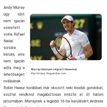
Andy Murray
úgy tűnt
nem igazán
szeretett
volna Rafael
Nadal
sorsára
kerülni, erre
nem igazán
adta meg a
Murray könnyen végzett Haaseval
Kép forrása: theguardian.com
lehetőséget
riválisának.
Robin Haase korábban már okozott neki kisebb gondokat,
ezúttal rendkívül magabiztosan intézte el őt három
játszmában. Murraynek a legjobb 16-ba kerülésért Andreas