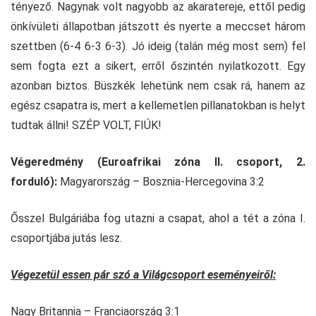
tényező. Nagynak volt nagyobb az akaratereje, ettől pedig
önkívületi állapotban játszott és nyerte a meccset három
szettben (6-4 6-3 6-3). Jó ideig (talán még most sem) fel
sem fogta ezt a sikert, erről őszintén nyilatkozott. Egy
azonban biztos. Büszkék lehetünk nem csak rá, hanem az
egész csapatra is, mert a kellemetlen pillanatokban is helyt
tudtak állni! SZÉP VOLT, FIÚK!
Végeredmény (Euroafrikai zóna II. csoport, 2.
forduló):
Magyarország – Bosznia-Hercegovina 3:2
Ősszel Bulgáriába fog utazni a csapat, ahol a tét a zóna I.
csoportjába jutás lesz.
Végezetül essen pár szó a Világcsoport eseményeiről:
Nagy Britannia – Franciaország 3:1