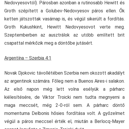
Nedovyesovtól). Párosban azonban a rutinosabb Hewitt és
Groth szépített a Golubev-Nedovyesov páros ellen. Ők
ketten játszottak vasárnap is, és végül sikerült a fordítás.
Groth Kukushkint, Hewitt Nedovyesovot verte meg.
Szeptemberben az ausztrálok az utóbb említett brit
csapattal mérkőzik meg a döntőbe jutásért.
Argentína – Szerbia 4:1
Novak Djokovic távollétében Szerbia nem okozott akadályt
az argentinok számára. Főleg nem a Buenos Aires-i salakon.
Az első napon még lett volna esélyük a párharc
kiélesítésére, de Viktor Troicki nem tudta megnyerni a
maga meccsét, még 2-0-ról sem. A párharc döntő
momentuma Delbonis hősies fordítása volt. A győzelmet
végül a páros meccsel érték el, miután a Berlocq-Mayer