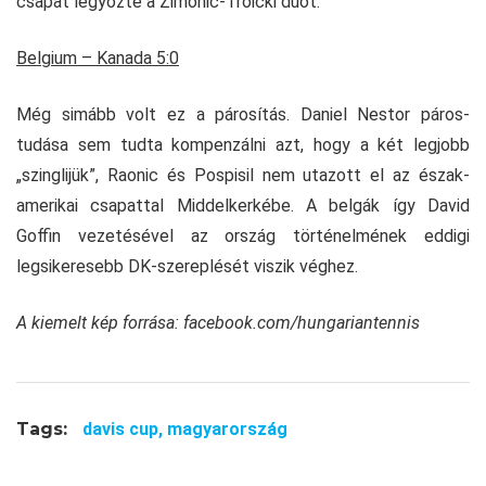
csapat legyőzte a Zimonic-Troicki duót.
Belgium – Kanada 5:0
Még simább volt ez a párosítás. Daniel Nestor páros-
tudása sem tudta kompenzálni azt, hogy a két legjobb
„szinglijük”, Raonic és Pospisil nem utazott el az észak-
amerikai csapattal Middelkerkébe. A belgák így David
Goffin vezetésével az ország történelmének eddigi
legsikeresebb DK-szereplését viszik véghez.
A kiemelt kép forrása: facebook.com/hungariantennis
Tags:
davis cup,
magyarország