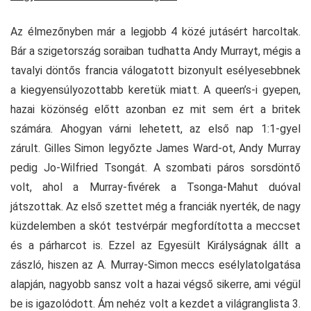
Az élmezőnyben már a legjobb 4 közé jutásért harcoltak.
Bár a szigetország soraiban tudhatta Andy Murrayt, mégis a
tavalyi döntős francia válogatott bizonyult esélyesebbnek
a kiegyensúlyozottabb keretük miatt. A queen’s-i gyepen,
hazai közönség előtt azonban ez mit sem ért a britek
számára. Ahogyan várni lehetett, az első nap 1:1-gyel
zárult. Gilles Simon legyőzte James Ward-ot, Andy Murray
pedig Jo-Wilfried Tsongát. A szombati páros sorsdöntő
volt, ahol a Murray-fivérek a Tsonga-Mahut duóval
játszottak. Az első szettet még a franciák nyerték, de nagy
küzdelemben a skót testvérpár megfordította a meccset
és a párharcot is. Ezzel az Egyesült Királyságnak állt a
zászló, hiszen az A. Murray-Simon meccs esélylatolgatása
alapján, nagyobb sansz volt a hazai végső sikerre, ami végül
be is igazolódott. Ám nehéz volt a kezdet a világranglista 3.