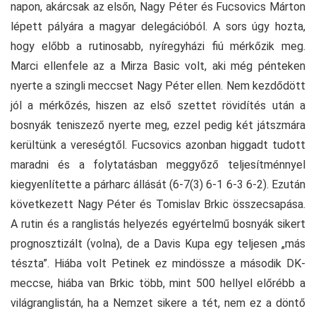
napon, akárcsak az elsőn, Nagy Péter és Fucsovics Márton
lépett pályára a magyar delegációból. A sors úgy hozta,
hogy előbb a rutinosabb, nyíregyházi fiú mérkőzik meg.
Marci ellenfele az a Mirza Basic volt, aki még pénteken
nyerte a szingli meccset Nagy Péter ellen. Nem kezdődött
jól a mérkőzés, hiszen az első szettet rövidítés után a
bosnyák teniszező nyerte meg, ezzel pedig két játszmára
kerültünk a vereségtől. Fucsovics azonban higgadt tudott
maradni és a folytatásban meggyőző teljesítménnyel
kiegyenlítette a párharc állását (6-7(3) 6-1 6-3 6-2). Ezután
következett Nagy Péter és Tomislav Brkic összecsapása.
A rutin és a ranglistás helyezés egyértelmű bosnyák sikert
prognosztizált (volna), de a Davis Kupa egy teljesen „más
tészta”. Hiába volt Petinek ez mindössze a második DK-
meccse, hiába van Brkic több, mint 500 hellyel előrébb a
világranglistán, ha a Nemzet sikere a tét, nem ez a döntő