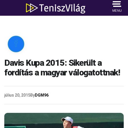
MENU

Davis Kupa 2015: Sikerült a
fordítás a magyar válogatottnak!
július 20, 2015
By
DGM96