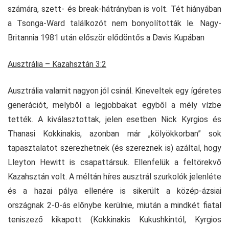
számára, szett- és break-hátrányban is volt. Tét hiányában
a Tsonga-Ward találkozót nem bonyolították le. Nagy-
Britannia 1981 után először elődöntős a Davis Kupában
Ausztrália – Kazahsztán 3:2
Ausztrália valamit nagyon jól csinál. Kineveltek egy ígéretes
generációt, melyből a legjobbakat egyből a mély vízbe
tették. A kiválasztottak, jelen esetben Nick Kyrgios és
Thanasi Kokkinakis, azonban már „kölyökkorban” sok
tapasztalatot szerezhetnek (és szereznek is) azáltal, hogy
Lleyton Hewitt is csapattársuk. Ellenfelük a feltörekvő
Kazahsztán volt. A méltán híres ausztrál szurkolók jelenléte
és a hazai pálya ellenére is sikerült a közép-ázsiai
országnak 2-0-ás előnybe kerülnie, miután a mindkét fiatal
teniszező kikapott (Kokkinakis Kukushkintól, Kyrgios