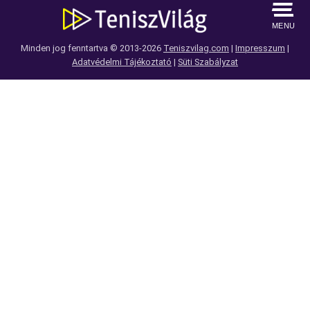
MENU
Minden jog fenntartva © 2013-2026
Teniszvilag.com
|
Impresszum
|
Adatvédelmi Tájékoztató
|
Süti Szabályzat