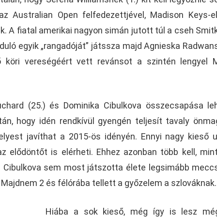
az Australian Open felfedezettjével, Madison Keys-el
A fiatal amerikai nagyon simán jutott túl a cseh Smit
rduló egyik „rangadóját” játssza majd Agnieska Radwan
ző köri vereségéért vett revánsot a szintén lengyel
chard (25.) és Dominika Cibulkova összecsapása le
án, hogy idén rendkívül gyengén teljesít tavaly önm
lyest javíthat a 2015-ös idényén. Ennyi nagy kieső 
z elődöntőt is elérheti. Ehhez azonban több kell, min
t. Cibulkova sem most játszotta élete legsimább mecc
Majdnem 2 és félórába tellett a győzelem a szlováknak.
Hiába a sok kieső, még így is lesz mé