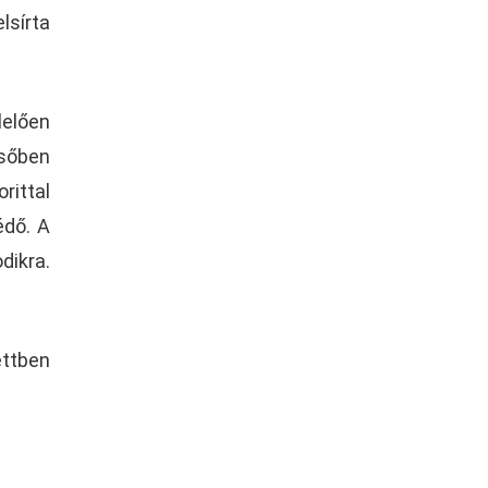
lsírta
lelően
lsőben
rittal
édő. A
dikra.
ettben