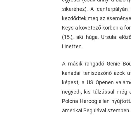
sikeréhez). A centerpályán 
kezdődtek meg az események. 
Keys a követező körben a fo
(15.), aki húga, Ursula elő
Linetten.
A másik rangadó Genie Bou
kanadai teniszezőnő azok ut
képest, a US Openen valame
negyed-, kis túlzással még a
Polona Hercog ellen nyújtot
amerikai Pegulával szemben. 