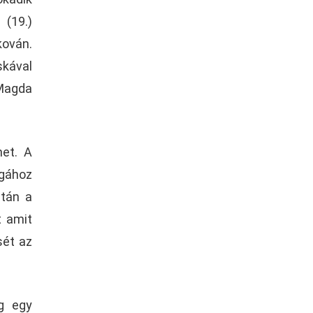
 (19.)
kován.
skával
 Magda
het. A
agához
után a
t amit
sét az
g egy