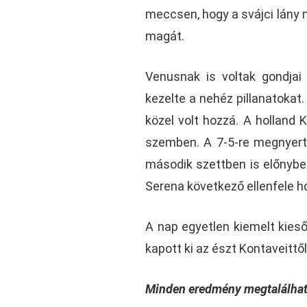
meccsen, hogy a svájci lány n
magát.
Venusnak is voltak gondjai 
kezelte a nehéz pillanatokat
közel volt hozzá. A holland K
szemben. A 7-5-re megnyert 
második szettben is előnybe 
Serena következő ellenfele h
A nap egyetlen kiemelt kieső
kapott ki az észt Kontaveittől
Minden eredmény megtalálha