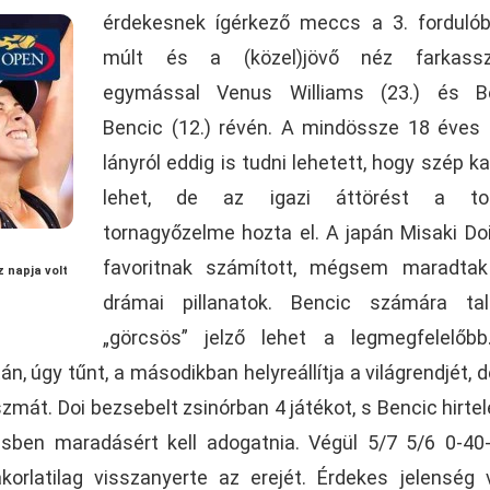
érdekesnek ígérkező meccs a 3. forduló
múlt és a (közel)jövő néz farkass
egymással Venus Williams (23.) és Be
Bencic (12.) révén. A mindössze 18 éves 
lányról eddig is tudni lehetett, hogy szép kar
lehet, de az igazi áttörést a tor
tornagyőzelme hozta el. A japán Misaki Doi
favoritnak számított, mégsem maradtak
z napja volt
drámai pillanatok. Bencic számára ta
„görcsös” jelző lehet a legmegfelelőbb
n, úgy tűnt, a másodikban helyreállítja a világrendjét, d
szmát. Doi bezsebelt zsinórban 4 játékot, s Bencic hirtel
ben maradásért kell adogatnia. Végül 5/7 5/6 0-40-r
akorlatilag visszanyerte az erejét. Érdekes jelenség 