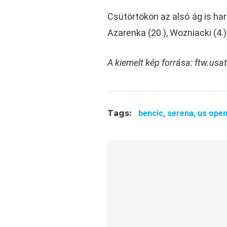
Csütörtökön az alsó ág is har
Azarenka (20.), Wozniacki (4.)
A kiemelt kép forrása:
ftw.usa
Tags:
bencic,
serena,
us ope