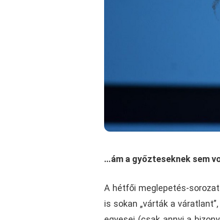
…ám a győzteseknek sem vo
A hétfői meglepetés-sorozat 
is sokan „várták a váratlant
egyesei (csak annyi a bizonyt