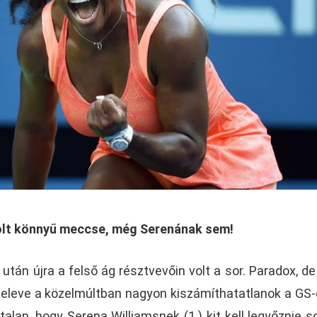
lt könnyű meccse, még Serenának sem!
után újra a felső ág résztvevőin volt a sor. Paradox, d
”, eleve a közelmúltban nagyon kiszámíthatatlanok a GS-
alan, hogy Serena Williamsnek (1.) kit kell legyőznie s