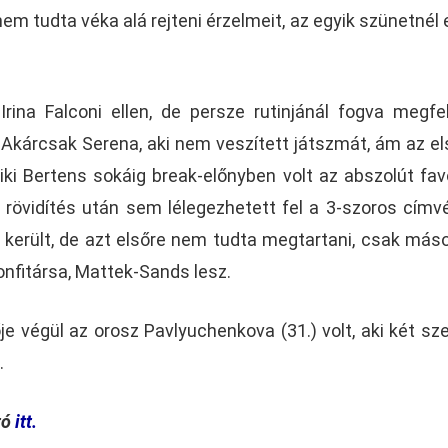
em tudta véka alá rejteni érzelmeit, az egyik szünetnél e
Irina Falconi ellen, de persze rutinjánál fogva megfe
. Akárcsak Serena, aki nem veszített játszmát, ám az e
iki Bertens sokáig break-előnyben volt az abszolút favo
rövidítés után sem lélegezhetett fel a 3-szoros címv
került, de azt elsőre nem tudta megtartani, csak máso
onfitársa, Mattek-Sands lesz.
je végül az orosz Pavlyuchenkova (31.) volt, aki két sz
.
tó
itt.