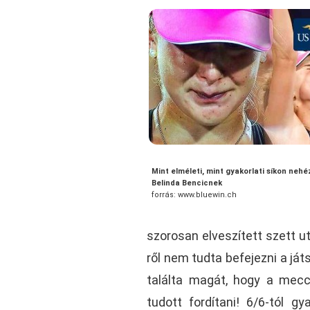
Mint elméleti, mint gyakorlati síkon nehé
Belinda Bencicnek
forrás: www.bluewin.ch
szorosan elveszített szett utá
ről nem tudta befejezni a ját
találta magát, hogy a meccs
tudott fordítani! 6/6-tól gy