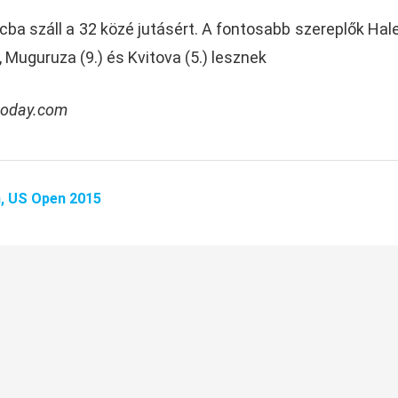
cba száll a 32 közé jutásért. A fontosabb szereplők Halep
, Muguruza (9.) és Kvitova (5.) lesznek
today.com
n,
US Open 2015