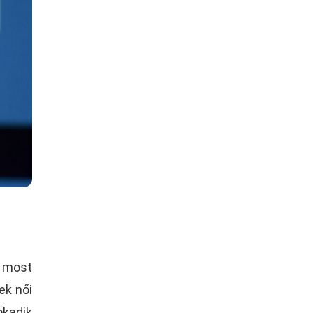
e most
ek női
okadik