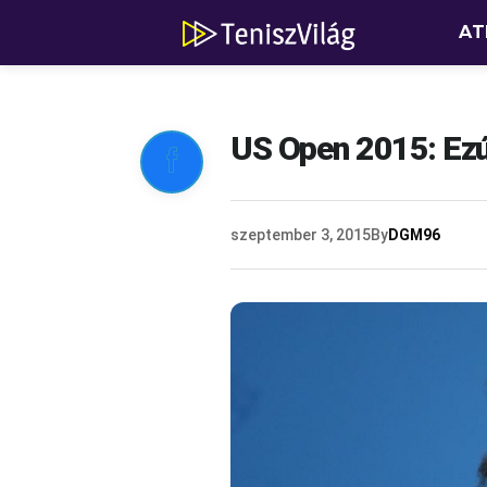
AT
US Open 2015: Ezút

szeptember 3, 2015
By
DGM96