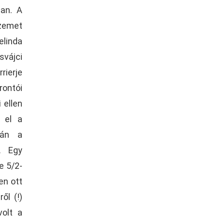
ban. A
zemet
linda
svájci
rierje
ontói
 ellen
 el a
lán a
. Egy
e 5/2-
en ott
ől (!)
volt a