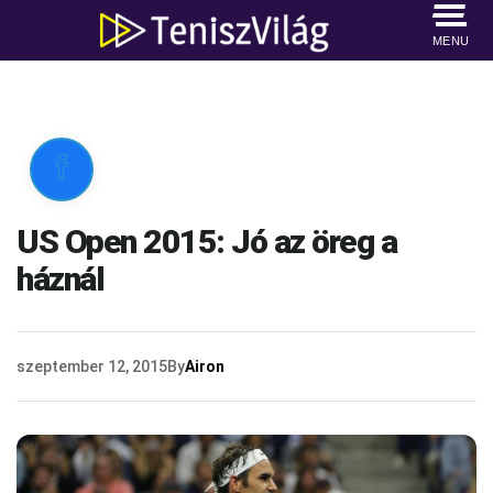
MENU

US Open 2015: Jó az öreg a
háznál
szeptember 12, 2015
By
Airon