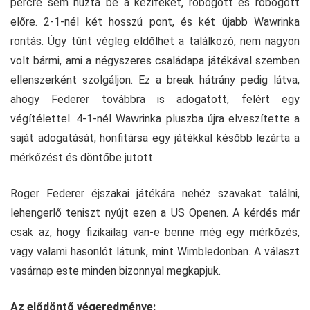
percre sem húzta be a kéziféket, robogott és robogott
előre. 2-1-nél két hosszú pont, és két újabb Wawrinka
rontás. Úgy tűnt végleg eldőlhet a találkozó, nem nagyon
volt bármi, ami a négyszeres családapa játékával szemben
ellenszerként szolgáljon. Ez a break hátrány pedig látva,
ahogy Federer továbbra is adogatott, felért egy
végítélettel. 4-1-nél Wawrinka pluszba újra elveszítette a
saját adogatását, honfitársa egy játékkal később lezárta a
mérkőzést és döntőbe jutott.
Roger Federer éjszakai játékára nehéz szavakat találni,
lehengerlő teniszt nyújt ezen a US Openen. A kérdés már
csak az, hogy fizikailag van-e benne még egy mérkőzés,
vagy valami hasonlót látunk, mint Wimbledonban. A választ
vasárnap este minden bizonnyal megkapjuk.
Az elődöntő végeredménye: