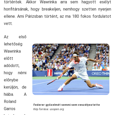
történtek. Akkor Wawrinka arra sem hagyott esélyt
honfitársának, hogy breakeljen, nemhogy szetten nyerjen
ellene. Ami Párizsban történt, az ma 180 fokos fordulatot
vett.
Az első
lehetőség
Wawrinka
előtt
adódott,
hogy némi
előnybe
kerüljön, de
hiába. A
Roland
Federer győzelmét semmi sem veszélyeztette
Garros
Kép forrása: usopen.org