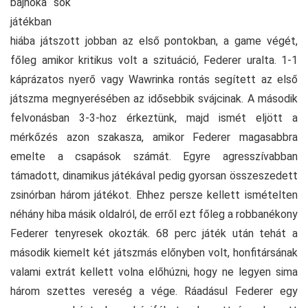
bajnoka sok
játékban
hiába játszott jobban az első pontokban, a game végét,
főleg amikor kritikus volt a szituáció, Federer uralta. 1-1
káprázatos nyerő vagy Wawrinka rontás segített az első
játszma megnyerésében az idősebbik svájcinak. A második
felvonásban 3-3-hoz érkeztünk, majd ismét eljött a
mérkőzés azon szakasza, amikor Federer magasabbra
emelte a csapások számát. Egyre agresszívabban
támadott, dinamikus játékával pedig gyorsan összeszedett
zsinórban három játékot. Ehhez persze kellett ismételten
néhány hiba másik oldalról, de erről ezt főleg a robbanékony
Federer tenyresek okozták. 68 perc játék után tehát a
második kiemelt két játszmás előnyben volt, honfitársának
valami extrát kellett volna előhúzni, hogy ne legyen sima
három szettes vereség a vége. Ráadásul Federer egy