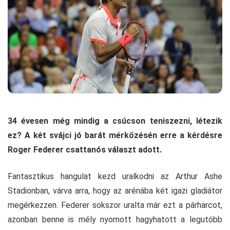
34 évesen még mindig a csúcson teniszezni, létezik
ez? A két svájci jó barát mérkőzésén erre a kérdésre
Roger Federer csattanós választ adott.
Fantasztikus hangulat kezd uralkodni az Arthur Ashe
Stadionban, várva arra, hogy az arénába két igazi gladiátor
megérkezzen. Federer sokszor uralta már ezt a párharcot,
azonban benne is mély nyomott hagyhatott a legutóbb