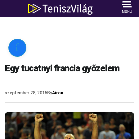
MENU

Egy tucatnyi francia győzelem
szeptember 28, 2015
By
Airon