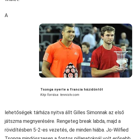
A
Tsonga nyerte a francia házidöntőt
Kép forrása: tennistv.com
lehetőségek tárháza nyitva állt Gilles Simonnak az első
játszma megnyerésére. Rengeteg break labda, majd a
rövidítésben 5-2-es vezetés, de minden hiába. Jo-Wilfied
Tsonga mindösszesen a fontos pillanatoknál volt erősebb,