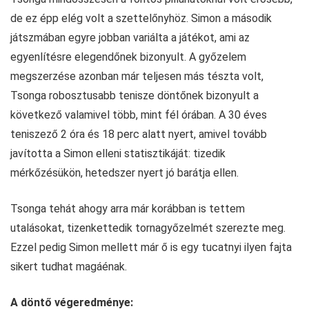
de ez épp elég volt a szettelőnyhöz. Simon a második
játszmában egyre jobban variálta a játékot, ami az
egyenlítésre elegendőnek bizonyult. A győzelem
megszerzése azonban már teljesen más tészta volt,
Tsonga robosztusabb tenisze döntőnek bizonyult a
következő valamivel több, mint fél órában. A 30 éves
teniszező 2 óra és 18 perc alatt nyert, amivel tovább
javította a Simon elleni statisztikáját: tizedik
mérkőzésükön, hetedszer nyert jó barátja ellen.
Tsonga tehát ahogy arra már korábban is tettem
utalásokat, tizenkettedik tornagyőzelmét szerezte meg.
Ezzel pedig Simon mellett már ő is egy tucatnyi ilyen fajta
sikert tudhat magáénak.
A döntő végeredménye: