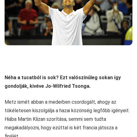
Néha a tucatból is sok? Ezt valószínűleg sokan így
gondolják, kivéve Jo-Wilfried Tsonga.
Metz ismét abban a mederben csordogált, ahogy az
tökéletesen kiszolgálja a hazai közönség legfőbb igényeit.
Hiába Martin Klizan szorítása, semmi sem tudta
megakadályozni, hogy ezúttal is két francia játssza a
finálét.