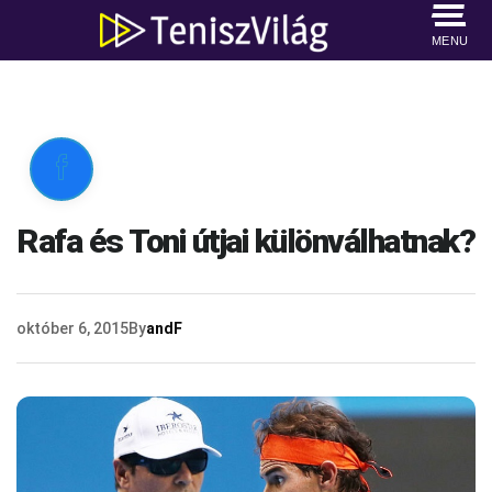
MENU

Rafa és Toni útjai különválhatnak?
október 6, 2015
By
andF