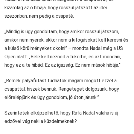
kizárólag az ő hibája, hogy rosszul játszott az idei
szezonban, nem pedig a csapaté.
„Mindig is úgy gondoltam, hogy amikor rosszul játszom,
amikor nem nyerek, akkor nem a kifogásokat kell keresni és
a külső körülményeket okolni” – mondta Nadal még a US
Open alatt. „Bele kell nézned a tükörbe, és azt mondani,
hogy ez a te hibád. Ez az igazság. Ez nem mások hibája.”
„Remek pályafutást tudhatok magam mögött ezzel a
csapattal, hiszek bennük. Rengeteget dolgozunk, hogy
előrelépjünk és úgy gondolom, jó úton járunk.”
Szerintetek elképzelhető, hogy Rafa Nadal valaha is új
edzővel vág neki a küzdelmeknek?