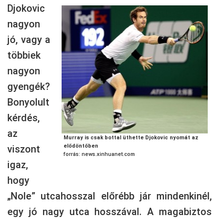
Djokovic
nagyon
jó, vagy a
többiek
nagyon
gyengék?
Bonyolult
kérdés,
az
Murray is csak bottal üthette Djokovic nyomát az
elődöntőben
viszont
forrás: news.xinhuanet.com
igaz,
hogy
„Nole” utcahosszal előrébb jár mindenkinél,
egy jó nagy utca hosszával. A magabiztos