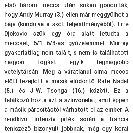
első három meccs után sokan gondolták,
hogy Andy Murray (3.) ellen már meggyűlhet a
baja (kiindulva a skót teljesítményéből). Erre
Djokovic szűk egy óra alatt letudta a
meccset, 6/1 6/3-as győzelemmel. Murray
gyakorlatilag nem talált, s nem is találhatott
nagyon fogást egyik legnagyobb
vetélytársán. Még a váratlanul sima meccs
előtt lezajlott a másik elődöntő Rafa Nadal
(8.) és J-W. Tsonga (16.) között. Ez a
találkozó hozta azt a színvonalat, amit éppen
a másik párosítástól várhatott el az ember. A
rendkívül intenzív játék során a francia
teniszező bizonyult jobbnak, még egy korai