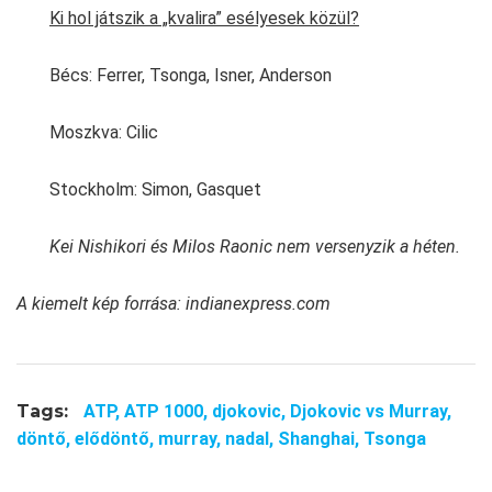
Ki hol játszik a „kvalira” esélyesek közül?
Bécs: Ferrer, Tsonga, Isner, Anderson
Moszkva: Cilic
Stockholm: Simon, Gasquet
Kei Nishikori és Milos Raonic nem versenyzik a héten.
A kiemelt kép forrása:
indianexpress.com
Tags:
ATP,
ATP 1000,
djokovic,
Djokovic vs Murray,
döntő,
elődöntő,
murray,
nadal,
Shanghai,
Tsonga