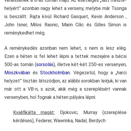
vehessenek a 8-as tornán majd. Az esetleges „last minute-
helyért” azonban nagy lehet a verseny, melybe már Tsonga
is beszállt. Rajta kívül Richard Gasquet, Kevin Anderson ,
John Isner, Milos Raonic, Marin Cilic és Gilles Simon is
reménykedhet még.
A reménykedés azonban nem lehet, s nem is lesz elég.
Ezen a héten is fel lehet lépni a tettek mezejére a bécsi
500-as tornán (
sorsolás
), illetve két-két 250-es versenyen,
Moszkvában
és
Stockholmban
. Végezetül, hogy a „harci
helyzet” tisztán látszódjon, az alábbi sorokban leírjuk, ki van
már ott a VB-n, s azok, akik még a szereplésért vannak
versenyben, hol fognak a héten pályára lépni:
Kvalifikálta magát:
Djokovic, Murray (szereplése
kérdéses), Federer, Wawrinka, Nadal, Berdych