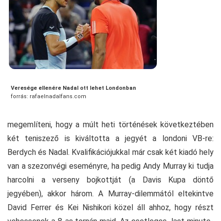
Veresége ellenére Nadal ott lehet Londonban
forrás: rafaelnadalfans.com
megemlíteni, hogy a múlt heti történések következtében
két teniszező is kiváltotta a jegyét a londoni VB-re:
Berdych és Nadal. Kvalifikációjukkal már csak két kiadó hely
van a szezonvégi eseményre, ha pedig Andy Murray ki tudja
harcolni a verseny bojkottját (a Davis Kupa döntő
jegyében), akkor három. A Murray-dilemmától eltekintve
David Ferrer és Kei Nishikori közel áll ahhoz, hogy részt