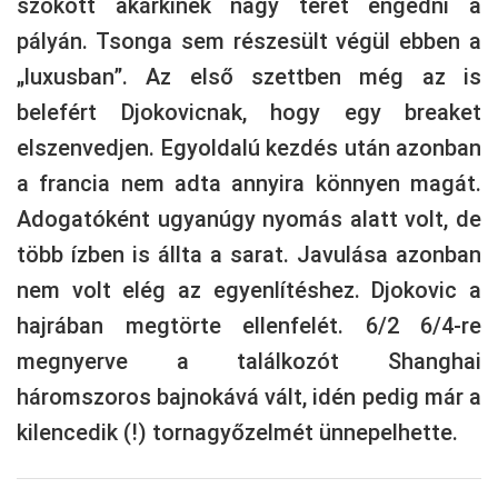
szokott akárkinek nagy teret engedni a
pályán. Tsonga sem részesült végül ebben a
„luxusban”. Az első szettben még az is
belefért Djokovicnak, hogy egy breaket
elszenvedjen. Egyoldalú kezdés után azonban
a francia nem adta annyira könnyen magát.
Adogatóként ugyanúgy nyomás alatt volt, de
több ízben is állta a sarat. Javulása azonban
nem volt elég az egyenlítéshez. Djokovic a
hajrában megtörte ellenfelét. 6/2 6/4-re
megnyerve a találkozót Shanghai
háromszoros bajnokává vált, idén pedig már a
kilencedik (!) tornagyőzelmét ünnepelhette.