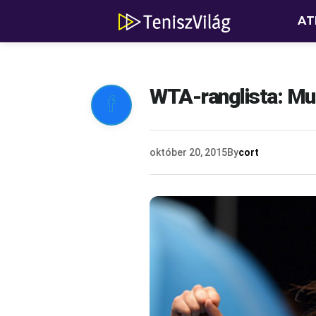
AT
WTA-ranglista: Mug

október 20, 2015
By
cort