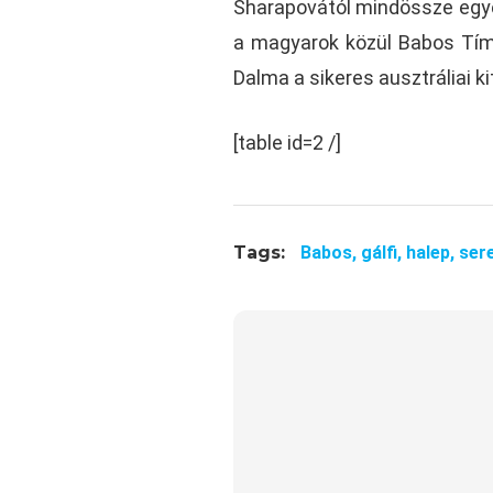
Sharapovától mindössze egye
a magyarok közül Babos Tíme
Dalma a sikeres ausztráliai ki
[table id=2 /]
Tags:
Babos,
gálfi,
halep,
ser