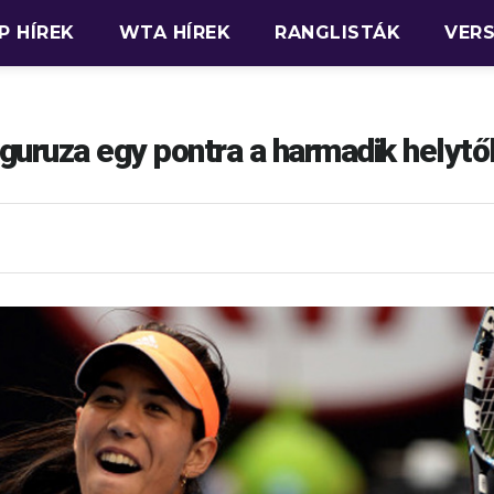
P HÍREK
WTA HÍREK
RANGLISTÁK
VER
uruza egy pontra a harmadik helytő