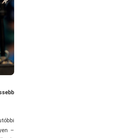
ssebb
utóbbi
lyen –