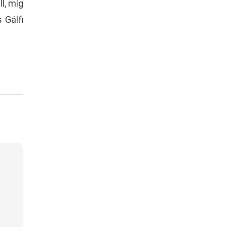
l, míg
 Gálfi