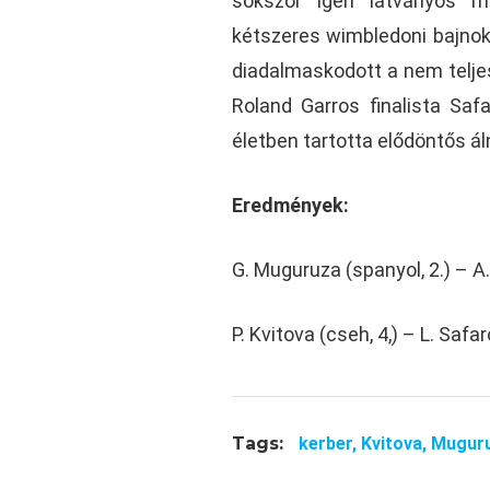
sokszor igen látványos m
kétszeres wimbledoni bajnok
diadalmaskodott a nem telje
Roland Garros finalista Safa
életben tartotta elődöntős ál
Eredmények:
G. Muguruza (spanyol, 2.) – A.
P. Kvitova (cseh, 4,) – L. Safa
Tags:
kerber,
Kvitova,
Mugur