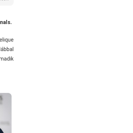
inals.
elique
lábbal
rmadik