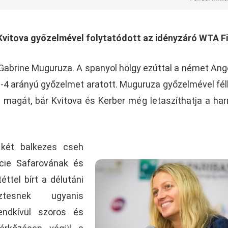
Kvitova győzelmével folytatódott az idényzáró WTA F
Gabrine Muguruza. A spanyol hölgy ezúttal a német Ang
 6-4 arányú győzelmet aratott. Muguruza győzelmével fél
 magát, bár Kvitova és Kerber még letaszíthatja a ha
két balkezes cseh
ucie Safarovának és
éttel bírt a délutáni
tesnek ugyanis
rendkívül szoros és