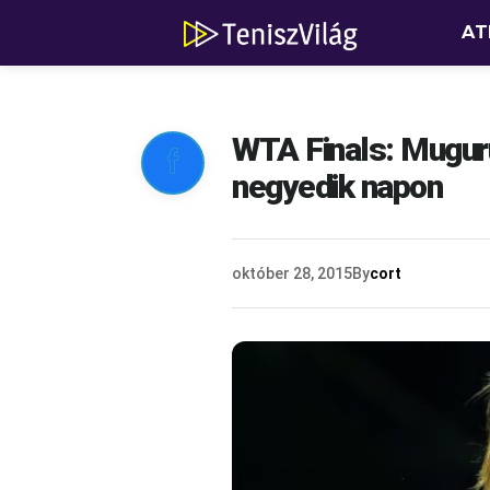
AT
WTA Finals: Muguru

negyedik napon
október 28, 2015
By
cort