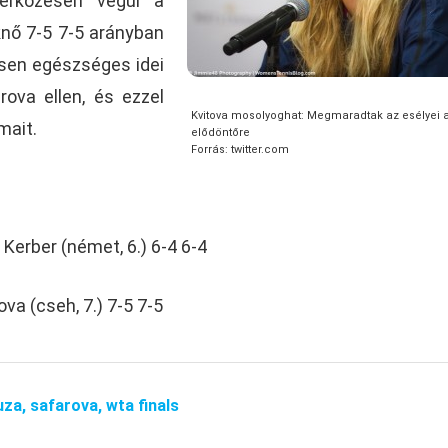
érkőzésen végül a
nő 7-5 7-5 arányban
sen egészséges idei
rova ellen, és ezzel
Kvitova mosolyoghat: Megmaradtak az esélyei 
mait.
elődöntőre
Forrás: twitter.com
 Kerber (német, 6.) 6-4 6-4
rova (cseh, 7.) 7-5 7-5
uza,
safarova,
wta finals