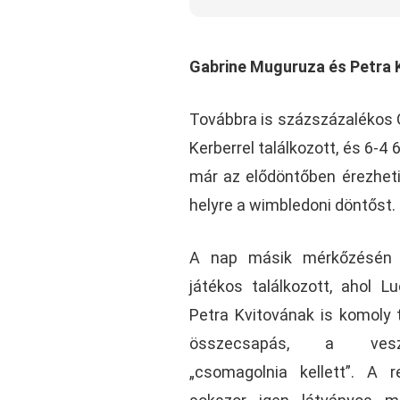
Gabrine Muguruza és Petra 
Továbbra is százszázalékos 
Kerberrel találkozott, és 6-4
már az elődöntőben érezheti
helyre a wimbledoni döntőst.
A nap másik mérkőzésén 
játékos találkozott, ahol L
Petra Kvitovának is komoly t
összecsapás, a vesz
„csomagolnia kellett”. A 