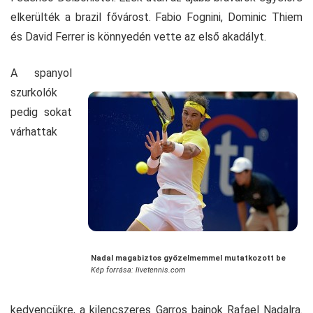
elkerülték a brazil fővárost. Fabio Fognini, Dominic Thiem
és David Ferrer is könnyedén vette az első akadályt.
A spanyol
szurkolók
pedig sokat
várhattak
Nadal magabiztos győzelmemmel mutatkozott be
Kép forrása: livetennis.com
kedvencükre, a kilencszeres Garros bajnok Rafael Nadalra.