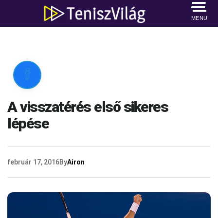
MENU

A visszatérés első sikeres
lépése
február 17, 2016
By
Airon