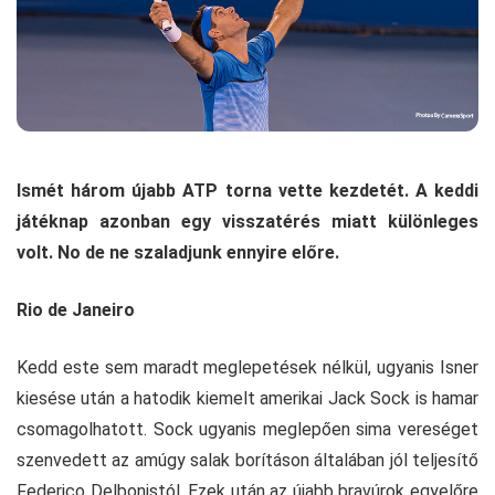
Ismét három újabb ATP torna vette kezdetét. A keddi
játéknap azonban egy visszatérés miatt különleges
volt. No de ne szaladjunk ennyire előre.
Rio de Janeiro
Kedd este sem maradt meglepetések nélkül, ugyanis Isner
kiesése után a hatodik kiemelt amerikai Jack Sock is hamar
csomagolhatott. Sock ugyanis meglepően sima vereséget
szenvedett az amúgy salak borításon általában jól teljesítő
Federico Delbonistól. Ezek után az újabb bravúrok egyelőre