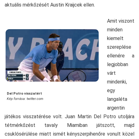
aktuális mérkőzését Austin Kraijcek ellen.
Amit viszont
minden
kiemelt
szereplése
ellenére a
legjobban
várt
mindenki,
egy
Del Potro visszatért
langaléta
Kép forrása: twitter.com
argentin
játékos visszatérése volt. Juan Martin Del Potro utoljára
tétmérkőzést tavaly Miamiban játszott, majd
csuklósérülése miatt ismét kényszerpihenőre vonult közel