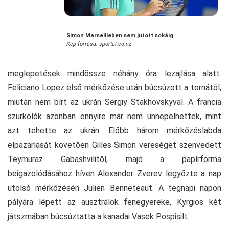
Simon Marseilleben sem jutott sokáig
Kép forrása: sportal.co.nz
meglepetések mindössze néhány óra lezajlása alatt.
Feliciano Lopez első mérkőzése után búcsúzott a tornától,
miután nem bírt az ukrán Sergiy Stakhovskyval. A francia
szurkolók azonban ennyire már nem ünnepelhettek, mint
azt tehette az ukrán. Előbb három mérkőzéslabda
elpazarlását követően Gilles Simon vereséget szenvedett
Teymuraz Gabashvilitől, majd a papírforma
beigazolódásához híven Alexander Zverev legyőzte a nap
utolsó mérkőzésén Julien Benneteaut. A tegnapi napon
pályára lépett az ausztrálok fenegyereke, Kyrgios két
játszmában búcsúztatta a kanadai Vasek Pospisilt.