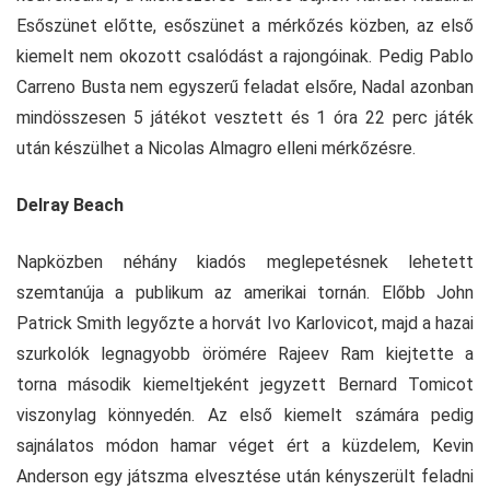
Esőszünet előtte, esőszünet a mérkőzés közben, az első
kiemelt nem okozott csalódást a rajongóinak. Pedig Pablo
Carreno Busta nem egyszerű feladat elsőre, Nadal azonban
mindösszesen 5 játékot vesztett és 1 óra 22 perc játék
után készülhet a Nicolas Almagro elleni mérkőzésre.
Delray Beach
Napközben néhány kiadós meglepetésnek lehetett
szemtanúja a publikum az amerikai tornán. Előbb John
Patrick Smith legyőzte a horvát Ivo Karlovicot, majd a hazai
szurkolók legnagyobb örömére Rajeev Ram kiejtette a
torna második kiemeltjeként jegyzett Bernard Tomicot
viszonylag könnyedén. Az első kiemelt számára pedig
sajnálatos módon hamar véget ért a küzdelem, Kevin
Anderson egy játszma elvesztése után kényszerült feladni