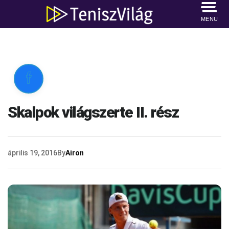
MENU

Skalpok világszerte II. rész
április 19, 2016
By
Airon