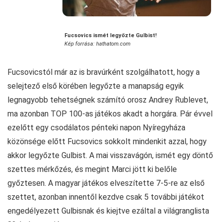
Fucsovics ismét legyőzte Gulbist!
Kép forrása: hathatom.com
Fucsovicstól már az is bravúrként szolgálhatott, hogy a
selejtező első körében legyőzte a manapság egyik
legnagyobb tehetségnek számító orosz Andrey Rublevet,
ma azonban TOP 100-as játékos akadt a horgára. Pár évvel
ezelőtt egy csodálatos pénteki napon Nyíregyháza
közönsége előtt Fucsovics sokkolt mindenkit azzal, hogy
akkor legyőzte Gulbist. A mai visszavágón, ismét egy döntő
szettes mérkőzés, és megint Marci jött ki belőle
győztesen. A magyar játékos elveszítette 7-5-re az első
szettet, azonban innentől kezdve csak 5 további játékot
engedélyezett Gulbisnak és kiejtve ezáltal a világranglista