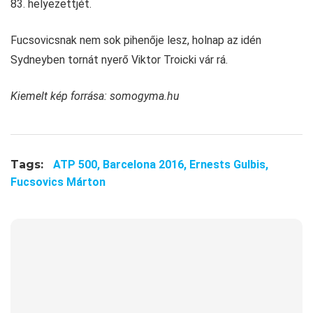
83. helyezettjét.
Fucsovicsnak nem sok pihenője lesz, holnap az idén
Sydneyben tornát nyerő Viktor Troicki vár rá.
Kiemelt kép forrása: somogyma.hu
Tags:
ATP 500,
Barcelona 2016,
Ernests Gulbis,
Fucsovics Márton