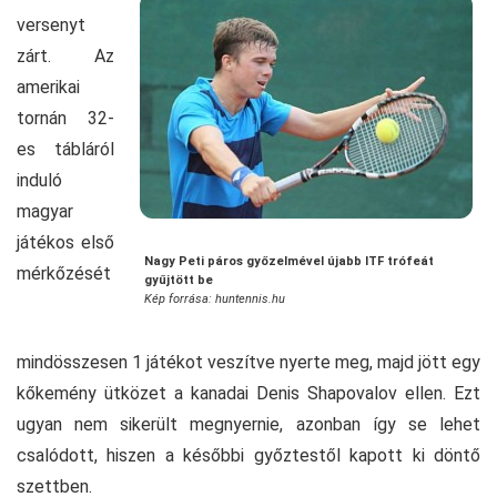
versenyt
zárt. Az
amerikai
tornán 32-
es tábláról
induló
magyar
játékos első
Nagy Peti páros győzelmével újabb ITF trófeát
mérkőzését
gyűjtött be
Kép forrása: huntennis.hu
mindösszesen 1 játékot veszítve nyerte meg, majd jött egy
kőkemény ütközet a kanadai Denis Shapovalov ellen. Ezt
ugyan nem sikerült megnyernie, azonban így se lehet
csalódott, hiszen a későbbi győztestől kapott ki döntő
szettben.