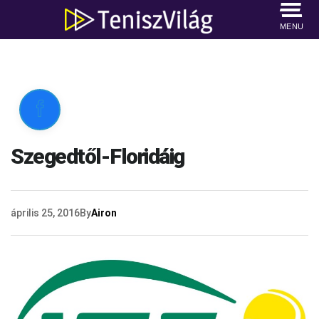
MENU

Szegedtől-Floridáig
április 25, 2016
By
Airon