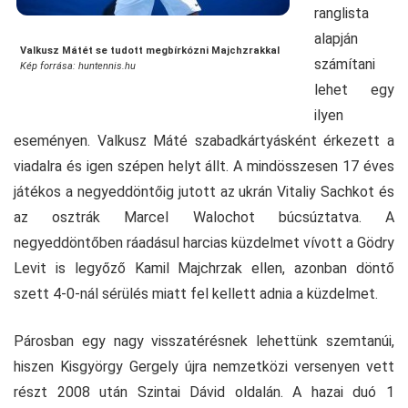
ranglista
alapján
Valkusz Mátét se tudott megbírkózni Majchzrakkal
számítani
Kép forrása: huntennis.hu
lehet egy
ilyen
eseményen. Valkusz Máté szabadkártyásként érkezett a
viadalra és igen szépen helyt állt. A mindösszesen 17 éves
játékos a negyeddöntőig jutott az ukrán Vitaliy Sachkot és
az osztrák Marcel Walochot búcsúztatva. A
negyeddöntőben ráadásul harcias küzdelmet vívott a Gödry
Levit is legyőző Kamil Majchrzak ellen, azonban döntő
szett 4-0-nál sérülés miatt fel kellett adnia a küzdelmet.
Párosban egy nagy visszatérésnek lehettünk szemtanúi,
hiszen Kisgyörgy Gergely újra nemzetközi versenyen vett
részt 2008 után Szintai Dávid oldalán. A hazai duó 1