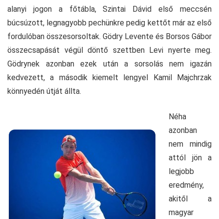
alanyi jogon a főtábla, Szintai Dávid első meccsén
búcsúzott, legnagyobb pechünkre pedig kettőt már az első
fordulóban összesorsoltak. Gödry Levente és Borsos Gábor
összecsapását végül döntő szettben Levi nyerte meg.
Gödrynek azonban ezek után a sorsolás nem igazán
kedvezett, a második kiemelt lengyel Kamil Majchrzak
könnyedén útját állta.
Néha
azonban
nem mindig
attól jön a
legjobb
eredmény,
akitől a
magyar