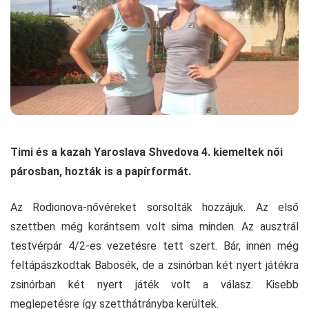
Timi és a kazah Yaroslava Shvedova 4. kiemeltek női
párosban, hozták is a papírformát.
Az Rodionova-nővéreket sorsolták hozzájuk. Az első
szettben még korántsem volt sima minden. Az ausztrál
testvérpár 4/2-es vezetésre tett szert. Bár, innen még
feltápászkodtak Babosék, de a zsinórban két nyert játékra
zsinórban két nyert játék volt a válasz. Kisebb
meglepetésre így szetthátrányba kerültek.