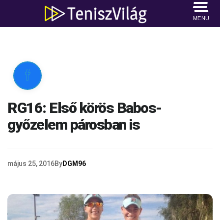
MENU

RG16: Első körös Babos-
győzelem párosban is
május 25, 2016
By
DGM96