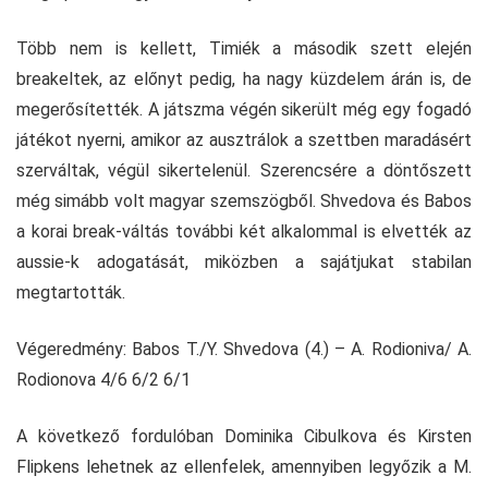
Több nem is kellett, Timiék a második szett elején
breakeltek, az előnyt pedig, ha nagy küzdelem árán is, de
megerősítették. A játszma végén sikerült még egy fogadó
játékot nyerni, amikor az ausztrálok a szettben maradásért
szerváltak, végül sikertelenül. Szerencsére a döntőszett
még simább volt magyar szemszögből. Shvedova és Babos
a korai break-váltás további két alkalommal is elvették az
aussie-k adogatását, miközben a sajátjukat stabilan
megtartották.
Végeredmény: Babos T./Y. Shvedova (4.) – A. Rodioniva/ A.
Rodionova 4/6 6/2 6/1
A következő fordulóban Dominika Cibulkova és Kirsten
Flipkens lehetnek az ellenfelek, amennyiben legyőzik a M.