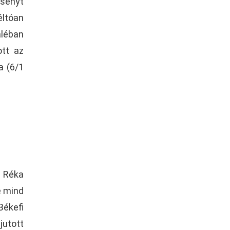
rsenyt
éltóan
áléban
ott az
a (6/1
i Réka
e mind
Békefi
jutott