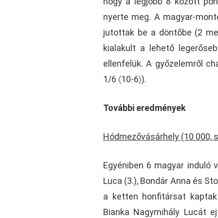
hogy a legjobb 8 között pont
nyerte meg. A magyar-monten
jutottak be a döntőbe (2 mec
kialakult a lehető legerőseb
ellenfelük. A győzelemről c
1/6 〈10-6〉).
További eredmények
Hódmezővásárhely (10 000, s
Egyéniben 6 magyar induló v
Luca (3.), Bondár Anna és St
a ketten honfitársat kaptak
Bianka Nagymihály Lucát ej