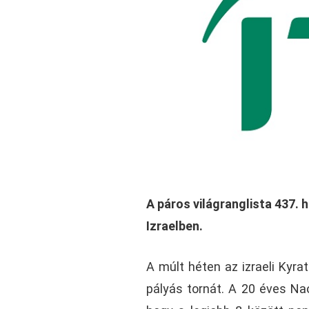
A páros világranglista 437.
Izraelben.
A múlt héten az izraeli Kyr
pályás tornát. A 20 éves Naom