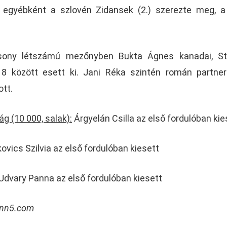
 egyébként a szlovén Zidansek (2.) szerezte meg, 
sony létszámú mezőnyben Bukta Ágnes kanadai, St
8 között esett ki. Jani Réka szintén román partnerr
ott.
g (10 000, salak):
Árgyelán Csilla az első fordulóban kie
ovics Szilvia az első fordulóban kiesett
Udvary Panna az első fordulóban kiesett
cnn5.com