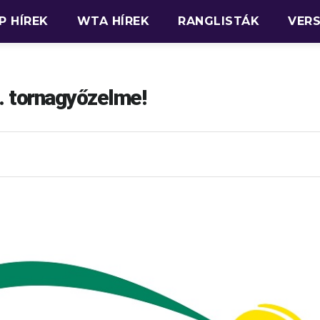
P HÍREK
WTA HÍREK
RANGLISTÁK
VER
. tornagyőzelme!