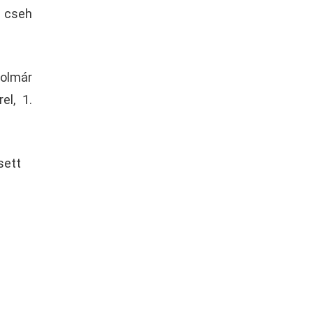
a cseh
olmár
el, 1.
sett