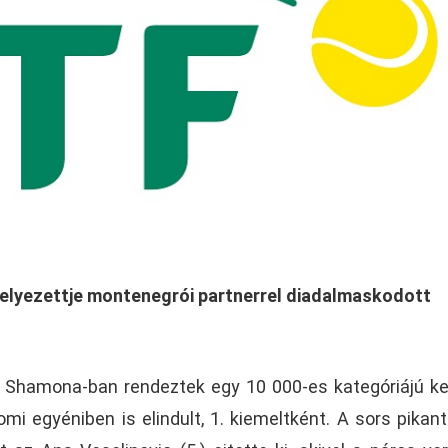
 helyezettje montenegrói partnerrel diadalmaskodott
at Shamona-ban rendeztek egy 10 000-es kategóriájú 
i egyéniben is elindult, 1. kiemeltként. A sors pikanté