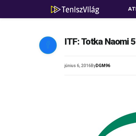
AT
ITF: Totka Naomi 5

június 6, 2016
By
DGM96