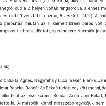
 az Ana Veselinovic (5.) ejtette ki, akivel a páros ve
egrói duó a 2. helyen voltak rangsorolva, s ehhez m
cs alatt 0 vesztett játszma, 5 vesztett játék). A fin
b párosítás, miután az 1. kiemelt izraeli páros volt 
hampions-tie-break döntött, szerencsére Naomiék javár
alak)
olt: Bukta Ágnes, Nagymihály Luca, Békefi Bianka, Jan
olmár Rebeka. Bondár és Békefi tudott egy kört menni, d
 ellenfélül az első körben. Bondár Anna Jani Rékát, 
tette ki. A második körnél messzebb egyikőjük sem 