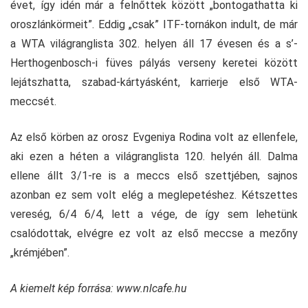
évet, így idén már a felnőttek között „bontogathatta ki
oroszlánkörmeit”. Eddig „csak” ITF-tornákon indult, de már
a WTA világranglista 302. helyen áll 17 évesen és a s’-
Herthogenbosch-i füves pályás verseny keretei között
lejátszhatta, szabad-kártyásként, karrierje első WTA-
meccsét.
Az első körben az orosz Evgeniya Rodina volt az ellenfele,
aki ezen a héten a világranglista 120. helyén áll. Dalma
ellene állt 3/1-re is a meccs első szettjében, sajnos
azonban ez sem volt elég a meglepetéshez. Kétszettes
vereség, 6/4 6/4, lett a vége, de így sem lehetünk
csalódottak, elvégre ez volt az első meccse a mezőny
„krémjében”.
A kiemelt kép forrása:
www.nlcafe.hu