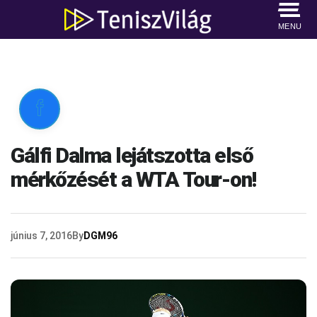
MENU

Gálfi Dalma lejátszotta első
mérkőzését a WTA Tour-on!
június 7, 2016
By
DGM96