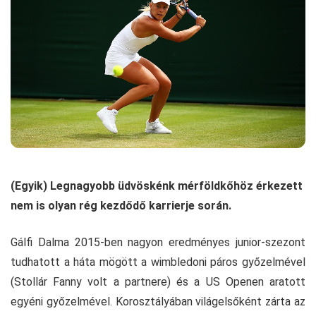
(Egyik) Legnagyobb üdvöskénk mérföldkőhöz érkezett
nem is olyan rég kezdődő karrierje során.
Gálfi Dalma 2015-ben nagyon eredményes junior-szezont
tudhatott a háta mögött a wimbledoni páros győzelmével
(Stollár Fanny volt a partnere) és a US Openen aratott
egyéni győzelmével. Korosztályában világelsőként zárta az