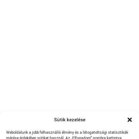
Sütik kezelése
Weboldalunk a jobb felhasználói élmény és a látogatottsági statisztikák
mérése érdekében sütiket használ. Az „Elfogadom” gombra kattintva