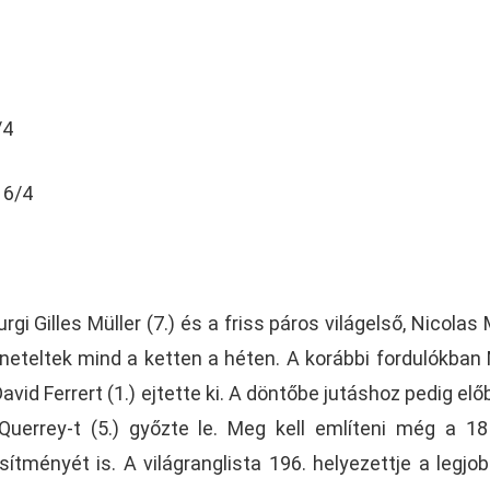
/4
 6/4
gi Gilles Müller (7.) és a friss páros világelső, Nicolas
neteltek mind a ketten a héten. A korábbi fordulókban 
vid Ferrert (1.) ejtette ki. A döntőbe jutáshoz pedig előb
 Querrey-t (5.) győzte le. Meg kell említeni még a 1
sítményét is. A világranglista 196. helyezettje a legjob