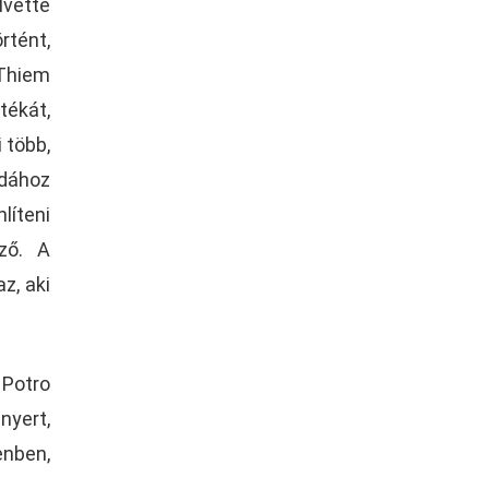
lvette
rtént,
Thiem
tékát,
 több,
dához
líteni
ző. A
z, aki
 Potro
nyert,
enben,