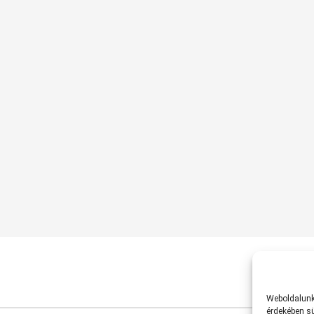
Weboldalunk 
érdekében sü