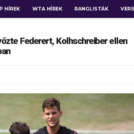
P HÍREK
WTA HÍREK
RANGLISTÁK
VER
yőzte Federert, Kolhschreiber ellen
ban