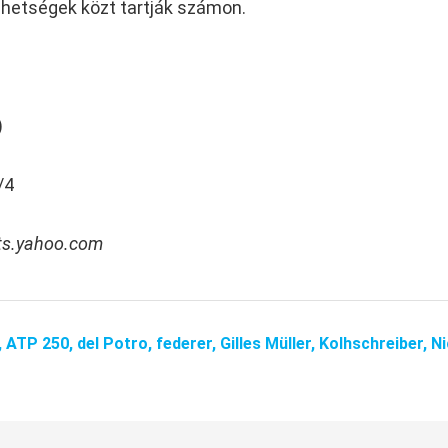
 tehetségek közt tartják számon.
)
/4
ts.yahoo.com
,
ATP 250,
del Potro,
federer,
Gilles Müller,
Kolhschreiber,
Ni