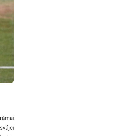
drámai
svájci