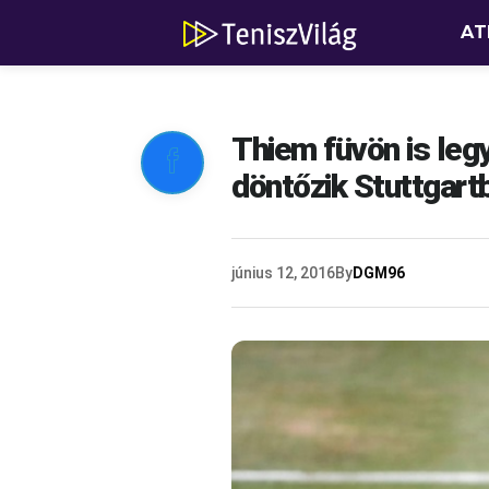
AT
Thiem füvön is leg

döntőzik Stuttgart
június 12, 2016
By
DGM96