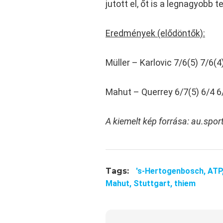
jutott el, őt is a legnagyobb
Eredmények (elődöntők):
Müller – Karlovic 7/6(5) 7/6(4
Mahut – Querrey 6/7(5) 6/4 6
A kiemelt kép forrása:
au.spor
Tags:
's-Hertogenbosch,
ATP
Mahut,
Stuttgart,
thiem