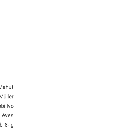
 Mahut
Müller
bi Ivo
8 éves
b 8-ig