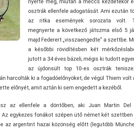
nyerte meg, miután a meccs kezdetekor e
osztrák ellenfele adogatását. Ami ezután tö
az ritka események sorozata volt. 
megnyerte a következő játszma első 5 já
majd Federert „visszaengedte” a szettbe. Mi
a későbbi rövidítésben két mérkőzéslab
jutott a 34 éves bázeli, mégis ki tudott egyen
az újdonsült top 10-es osztrák tenisze
harcolták ki a fogadóelőnyöket, de végül Thiem volt a
ette előnyét, amit aztán ki sem engedett a kezéből.
lesz az ellenfele a döntőben, aki Juan Martin Del
 Az egykezes fonákot szépen ütő német két szettben 
e az argentint hazai közönség előtt (legutóbb Münch