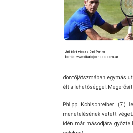
Jól tért vissza Del Potro
forrás: www.diariojornada.com.ar
döntőjátszmában egymás után 
élt a lehetőséggel. Megerősít
Phlipp Kohlschreiber (7.) 
menetelésének vetett véget.
idén már másodjára győzte l
salakon).