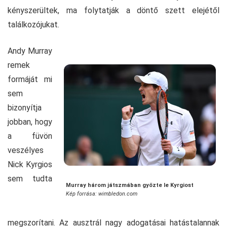
kényszerültek, ma folytatják a döntő szett elejétől
találkozójukat.
Andy Murray
remek
formáját mi
sem
bizonyítja
jobban, hogy
a füvön
veszélyes
Nick Kyrgios
sem tudta
Murray három játszmában győzte le Kyrgiost
Kép forrása: wimbledon.com
megszorítani. Az ausztrál nagy adogatásai hatástalannak