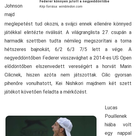
Federer könnyen jutott a negyeddöntőbe
Johnson
Kép forrása: wimbledon.com
majd
meglepetést tud okozni, a svájci ennek ellenére könnyed
játékkal elintézte riválisát. A világranglista 27. csupán a
harmadik szettben tudta némileg megszorítani a torna
hétszeres bajnokát, 6/2 6/3 7/5 lett a vége. A
negyeddöntőben Federer visszavághat a 2014-es US Open
elődöntőben elszenvedett vereségért a horvát Marin
Cilicnek, hiszen azóta nem játszottak. Cilic gyorsan
pihenőre vonulhatott, Kei Nishikori majdnem két szett
játékot követően feladta a mérkőzést.
Lucas
Pouillenek
hiába volt
egy nappal