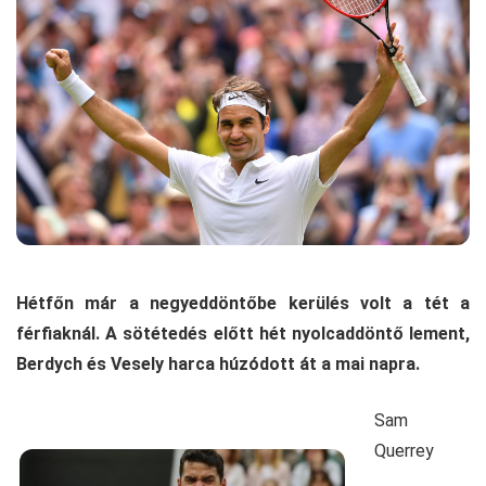
Hétfőn már a negyeddöntőbe kerülés volt a tét a
férfiaknál. A sötétedés előtt hét nyolcaddöntő lement,
Berdych és Vesely harca húzódott át a mai napra.
Sam
Querrey