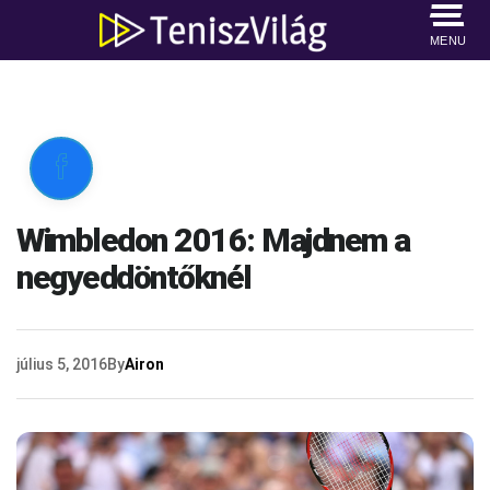
MENU

Wimbledon 2016: Majdnem a
negyeddöntőknél
július 5, 2016
By
Airon