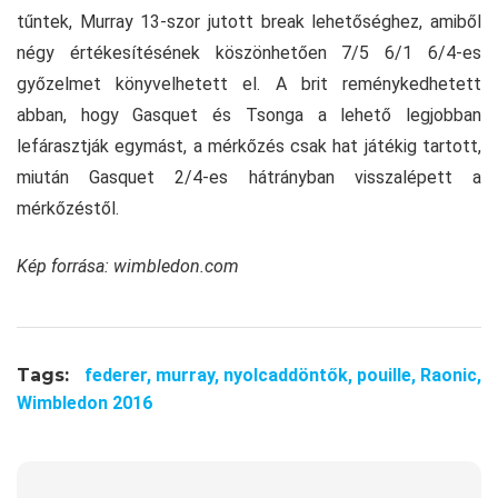
tűntek, Murray 13-szor jutott break lehetőséghez, amiből
négy értékesítésének köszönhetően 7/5 6/1 6/4-es
győzelmet könyvelhetett el. A brit reménykedhetett
abban, hogy Gasquet és Tsonga a lehető legjobban
lefárasztják egymást, a mérkőzés csak hat játékig tartott,
miután Gasquet 2/4-es hátrányban visszalépett a
mérkőzéstől.
Kép forrása: wimbledon.com
Tags:
federer,
murray,
nyolcaddöntők,
pouille,
Raonic,
Wimbledon 2016