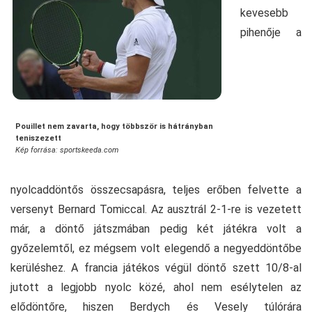
kevesebb
pihenője a
Pouillet nem zavarta, hogy többször is hátrányban
teniszezett
Kép forrása: sportskeeda.com
nyolcaddöntős összecsapásra, teljes erőben felvette a
versenyt Bernard Tomiccal. Az ausztrál 2-1-re is vezetett
már, a döntő játszmában pedig két játékra volt a
győzelemtől, ez mégsem volt elegendő a negyeddöntőbe
kerüléshez. A francia játékos végül döntő szett 10/8-al
jutott a legjobb nyolc közé, ahol nem esélytelen az
elődöntőre, hiszen Berdych és Vesely túlórára