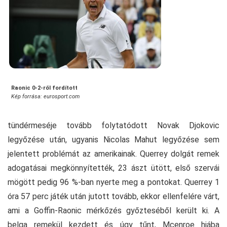
Raonic 0-2-ről fordított
Kép forrása: eurosport.com
tündérmeséje tovább folytatódott Novak Djokovic
legyőzése után, ugyanis Nicolas Mahut legyőzése sem
jelentett problémát az amerikainak. Querrey dolgát remek
adogatásai megkönnyítették, 23 ászt ütött, első szervái
mögött pedig 96 %-ban nyerte meg a pontokat. Querrey 1
óra 57 perc játék után jutott tovább, ekkor ellenfelére várt,
ami a Goffin-Raonic mérkőzés győzteséből került ki. A
belga remekül kezdett és úgy tűnt, Mcenroe hiába