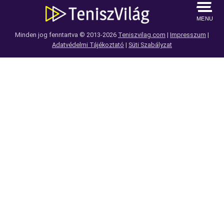
MENU
Minden jog fenntartva © 2013-2026
Teniszvilag.com
|
Impresszum
|
Adatvédelmi Tájékoztató
|
Süti Szabályzat