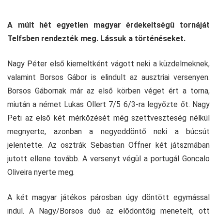
A múlt hét egyetlen magyar érdekeltségű tornáját
Telfsben rendezték meg. Lássuk a történéseket.
Nagy Péter első kiemeltként vágott neki a küzdelmeknek,
valamint Borsos Gábor is elindult az ausztriai versenyen.
Borsos Gábornak már az első körben véget ért a torna,
miután a német Lukas Ollert 7/5 6/3-ra legyőzte őt. Nagy
Peti az első két mérkőzését még szettveszteség nélkül
megnyerte, azonban a negyeddöntő neki a búcsút
jelentette. Az osztrák Sebastian Offner két játszmában
jutott ellene tovább. A versenyt végül a portugál Goncalo
Oliveira nyerte meg.
A két magyar játékos párosban úgy döntött egymással
indul. A Nagy/Borsos duó az elődöntőig menetelt, ott