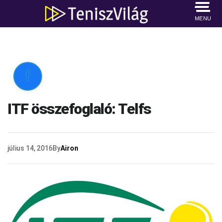
MENU

ITF összefoglaló: Telfs
július 14, 2016
By
Airon