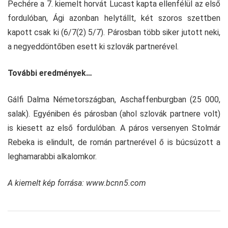
Pechére a 7. kiemelt horvát Lucast kapta ellenfélül az első
fordulóban, Ági azonban helytállt, két szoros szettben
kapott csak ki (6/7(2) 5/7). Párosban több siker jutott neki,
a negyeddöntőben esett ki szlovák partnerével.
További eredmények…
Gálfi Dalma Németországban, Aschaffenburgban (25 000,
salak). Egyéniben és párosban (ahol szlovák partnere volt)
is kiesett az első fordulóban. A páros versenyen Stolmár
Rebeka is elindult, de román partnerével ő is búcsúzott a
leghamarabbi alkalomkor.
A kiemelt kép forrása: www.bcnn5.com