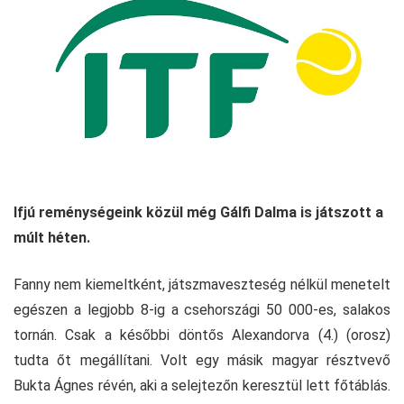
Ifjú reménységeink közül még Gálfi Dalma is játszott a
múlt héten.
Fanny nem kiemeltként, játszmaveszteség nélkül menetelt
egészen a legjobb 8-ig a csehországi 50 000-es, salakos
tornán. Csak a későbbi döntős Alexandorva (4.) (orosz)
tudta őt megállítani. Volt egy másik magyar résztvevő
Bukta Ágnes révén, aki a selejtezőn keresztül lett főtáblás.