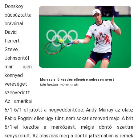
Donskoy
búcsúztatta
bravúrral
David
Ferrert,
Steve
Johnsontól
már igen
könnyed
Murray a jó kezdés ellenére nehezen nyert
vereséget
Kép forrása: mirror.co.uk
szenvedett.
Az amerikai
6/1 6/1-el jutott a negyeddöntőbe. Andy Murray az olasz
Fabio Fognini ellen úgy tűnt, nem sokat szenved majd. A brit
6/1-el kezdte a mérkőzést, mégis döntő szettre
kényszerült. Az olasznak még a döntő játszmában is remek