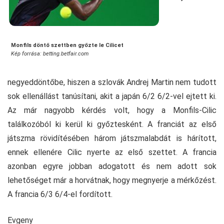
Monfils döntő szettben győzte le Cilicet
Kép forrása: betting.betfair.com
negyeddöntőbe, hiszen a szlovák Andrej Martin nem tudott
sok ellenállást tanúsítani, akit a japán 6/2 6/2-vel ejtett ki.
Az már nagyobb kérdés volt, hogy a Monfils-Cilic
találkozóból ki kerül ki győztesként. A franciát az első
játszma rövidítésében három játszmalabdát is hárított,
ennek ellenére Cilic nyerte az első szettet. A francia
azonban egyre jobban adogatott és nem adott sok
lehetőséget már a horvátnak, hogy megnyerje a mérkőzést.
A francia 6/3 6/4-el fordított.
Evgeny