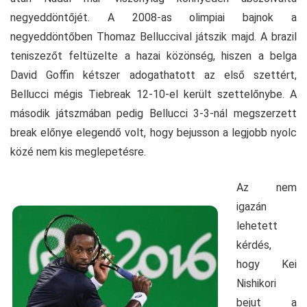
negyeddöntőjét. A 2008-as olimpiai bajnok a
negyeddöntőben Thomaz Belluccival játszik majd. A brazil
teniszezőt feltüzelte a hazai közönség, hiszen a belga
David Goffin kétszer adogathatott az első szettért,
Bellucci mégis Tiebreak 12-10-el került szettelőnybe. A
második játszmában pedig Bellucci 3-3-nál megszerzett
break előnye elegendő volt, hogy bejusson a legjobb nyolc
közé nem kis meglepetésre.
Az nem
igazán
lehetett
kérdés,
hogy Kei
Nishikori
bejut a