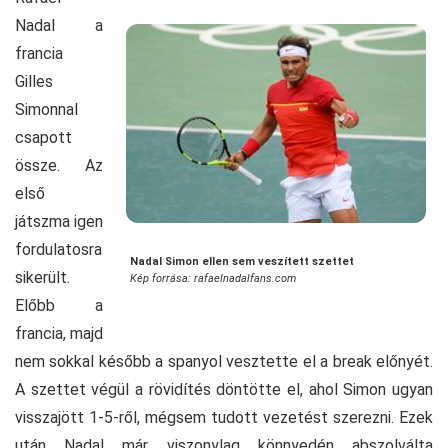
Nadal a
francia
Gilles
Simonnal
csapott
össze. Az
első
játszma igen
fordulatosra
Nadal Simon ellen sem veszített szettet
sikerült.
Kép forrása: rafaelnadalfans.com
Előbb a
francia, majd
nem sokkal később a spanyol vesztette el a break előnyét.
A szettet végül a rövidítés döntötte el, ahol Simon ugyan
visszajött 1-5-ről, mégsem tudott vezetést szerezni. Ezek
után Nadal már viszonylag könnyedén abszolválta