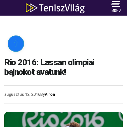
MENU

Rio 2016: Lassan olimpiai
bajnokot avatunk!
augusztus 12, 2016
By
Airon