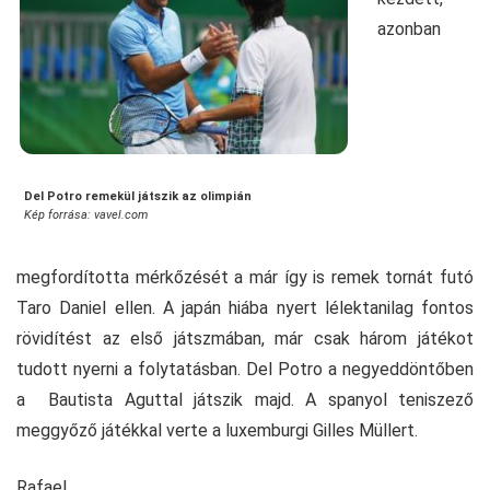
azonban
Del Potro remekül játszik az olimpián
Kép forrása: vavel.com
megfordította mérkőzését a már így is remek tornát futó
Taro Daniel ellen. A japán hiába nyert lélektanilag fontos
rövidítést az első játszmában, már csak három játékot
tudott nyerni a folytatásban. Del Potro a negyeddöntőben
a Bautista Aguttal játszik majd. A spanyol teniszező
meggyőző játékkal verte a luxemburgi Gilles Müllert.
Rafael