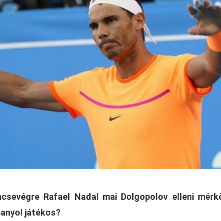
encsevégre Rafael Nadal mai Dolgopolov elleni mér
spanyol játékos?