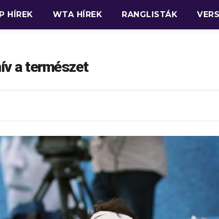
P HÍREK
WTA HÍREK
RANGLISTÁK
VER
hív a természet