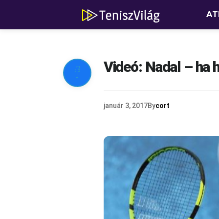
AT
Videó: Nadal – ha 

január 3, 2017
By
cort