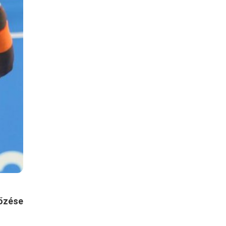
kőzése