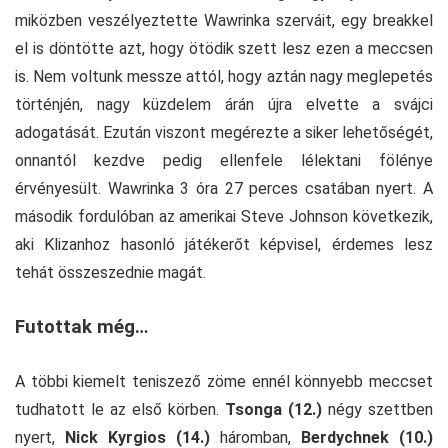
miközben veszélyeztette Wawrinka szerváit, egy breakkel
el is döntötte azt, hogy ötödik szett lesz ezen a meccsen
is. Nem voltunk messze attól, hogy aztán nagy meglepetés
történjén, nagy küzdelem árán újra elvette a svájci
adogatását. Ezután viszont megérezte a siker lehetőségét,
onnantól kezdve pedig ellenfele lélektani fölénye
érvényesült. Wawrinka 3 óra 27 perces csatában nyert. A
második fordulóban az amerikai Steve Johnson következik,
aki Klizanhoz hasonló játékerőt képvisel, érdemes lesz
tehát összeszednie magát.
Futottak még…
A többi kiemelt teniszező zöme ennél könnyebb meccset
tudhatott le az első körben.
Tsonga (12.)
négy szettben
nyert,
Nick Kyrgios (14.)
háromban,
Berdychnek (10.)