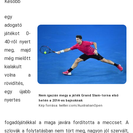
Később
egy
adogató
játékot 0-
40-ről nyert
meg, majd
még mielőtt
kialakult
volna a
rövidítés,
egy újabb
Nem igazán megy a játék Grand Slam-torna első
nyertes
hetén a 2014-es bajnoknak
Kép forrása: twitter.com/AustralianOpen
fogadójátékkal a maga javára fordította a meccset. A
szlovák a folytatásban nem tört meg, nagyon jól szervált,