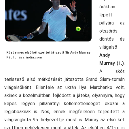
órákban
lépett
pályára az
ötszörös
döntős és
világelső
Küzdelmes első két szettet játszott Sir Andy Murray
Andy
Kép forrása: india.com
Murray (1.)
.
A skót
teniszező első mérkőzését játszotta Grand Slam-tornán
világelsőként. Ellenfele az ukrán Ilya Marchenko volt,
akinek a közelmúltban fejlődött a játéka, olyannyira, hogy
képes legyen pillanatnyi kellemetlenséget okozni a
legjobbaknak is. Nos, ennek megfelelően teljesített a
világranglista 95. helyezettje most is. Murray az első két
szettben nehézkesen ment a játék. Az elsőben 4/1-re is