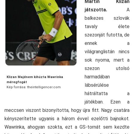
Martin Klizan
játszotta.
A
balkezes szlovák
tavaly élete
szezonját futotta, de
ennek a
világranglistán nincs
sok nyoma, mert a
szezon utolsó
harmadában
Klizan Majdnem kihúzta Wawrinka
méregfogát
lábsérülése
Kép forrása: theintelligencer.com
hátráltatta a
játékban. Ezen a
meccsen viszont bizonyította, hogy újra fitt. Nagy csatára
kényszerítette ugyanis a három évvel ezelőtti bajnokot.
Wawrinka, ahogyan szokta, ezt a GS-tornát sem kezdte