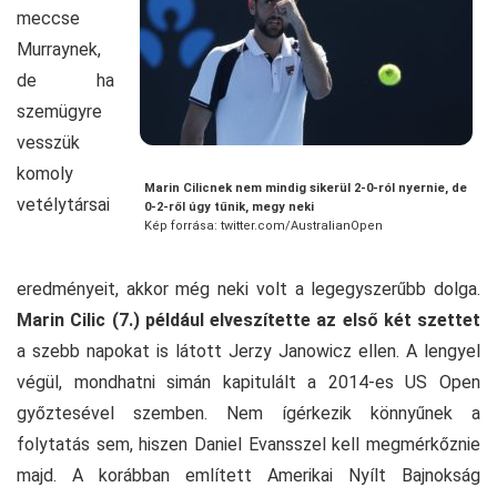
meccse
Murraynek,
de ha
szemügyre
vesszük
komoly
Marin Cilicnek nem mindig sikerül 2-0-ról nyernie, de
vetélytársai
0-2-ről úgy tűnik, megy neki
Kép forrása: twitter.com/AustralianOpen
eredményeit, akkor még neki volt a legegyszerűbb dolga.
Marin Cilic (7.) például elveszítette az első két szettet
a szebb napokat is látott Jerzy Janowicz ellen. A lengyel
végül, mondhatni simán kapitulált a 2014-es US Open
győztesével szemben. Nem ígérkezik könnyűnek a
folytatás sem, hiszen Daniel Evansszel kell megmérkőznie
majd. A korábban említett Amerikai Nyílt Bajnokság