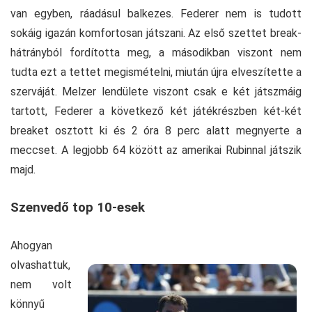
van egyben, ráadásul balkezes. Federer nem is tudott
sokáig igazán komfortosan játszani. Az első szettet break-
hátrányból fordította meg, a másodikban viszont nem
tudta ezt a tettet megismételni, miután újra elveszítette a
szerváját. Melzer lendülete viszont csak e két játszmáig
tartott, Federer a következő két játékrészben két-két
breaket osztott ki és 2 óra 8 perc alatt megnyerte a
meccset. A legjobb 64 között az amerikai Rubinnal játszik
majd.
Szenvedő top 10-esek
Ahogyan
olvashattuk,
nem volt
könnyű