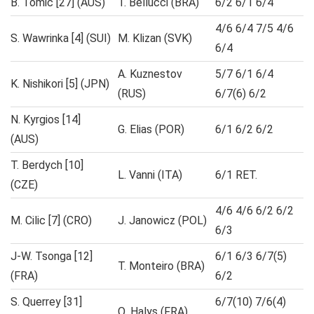
B. Tomic [27] (AUS)
T. Bellucci (BRA)
6/2 6/1 6/4
4/6 6/4 7/5 4/6
S. Wawrinka [4] (SUI)
M. Klizan (SVK)
6/4
A. Kuznestov
5/7 6/1 6/4
K. Nishikori [5] (JPN)
(RUS)
6/7(6) 6/2
N. Kyrgios [14]
G. Elias (POR)
6/1 6/2 6/2
(AUS)
T. Berdych [10]
L. Vanni (ITA)
6/1 RET.
(CZE)
4/6 4/6 6/2 6/2
M. Cilic [7] (CRO)
J. Janowicz (POL)
6/3
J-W. Tsonga [12]
6/1 6/3 6/7(5)
T. Monteiro (BRA)
(FRA)
6/2
S. Querrey [31]
6/7(10) 7/6(4)
Q. Halys (FRA)