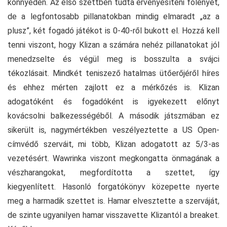
könnyedén. Az első szettben tudta érvényesíteni fölényét,
de a legfontosabb pillanatokban mindig elmaradt „az a
plusz”, két fogadó játékot is 0-40-ről bukott el. Hozzá kell
tenni viszont, hogy Klizan a számára nehéz pillanatokat jól
menedzselte és végül meg is bosszulta a svájci
tékozlásait. Mindkét teniszező hatalmas ütőerőjéről híres
és ehhez mérten zajlott ez a mérkőzés is. Klizan
adogatóként és fogadóként is igyekezett előnyt
kovácsolni balkezességéből. A második játszmában ez
sikerült is, nagymértékben veszélyeztette a US Open-
címvédő szerváit, mi több, Klizan adogatott az 5/3-as
vezetésért. Wawrinka viszont megkongatta önmagának a
vészharangokat, megfordította a szettet, így
kiegyenlített. Hasonló forgatókönyv közepette nyerte
meg a harmadik szettet is. Hamar elvesztette a szerváját,
de szinte ugyanilyen hamar visszavette Klizantól a breaket.