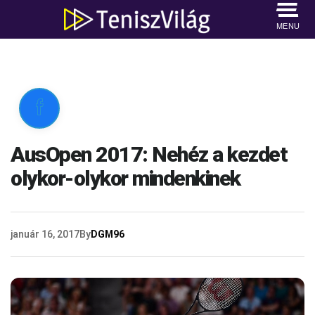
MENU

AusOpen 2017: Nehéz a kezdet
olykor-olykor mindenkinek
január 16, 2017
By
DGM96