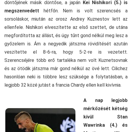
döntőjének másik döntőse, a japán
Kei Nishikori (5.) is
megszenvedett
hétfőn. Nem is volt szerencsés a
sorsoláskor, miután az orosz Andrey Kuznestov lett az
ellenfele. Nishikori elveszítette az első szettet, de utána
megfordította az állást, és úgy tűnt gond nélkül meg lesz a
győzelem is. Ám a negyedik játszma rövidítését azután
veszítette el 8-6-ra, hogy 5-2-re is vezetett.
Szerencséjére több erő tartaléka nem volt Kuznetsovnak
és az ötödik játszma már gond nélkül az övé lett. Cilichez
hasonlóan neki is többre lesz szüksége a folytatásban, a
legjobb 32 közé jutást a francia Chardy ellen kell kivívnia.
A nap legjobb
mérkőzését kétség
kívül Stan
Wawrinka (4.) és