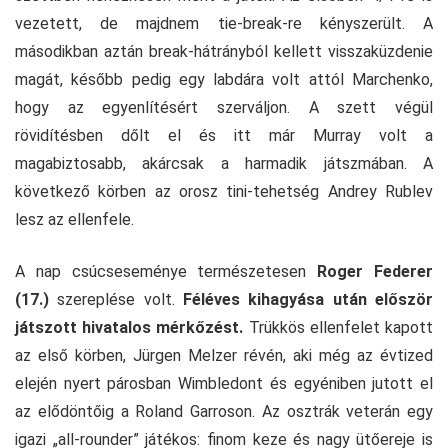
vezetett, de majdnem tie-break-re kényszerült. A
másodikban aztán break-hátrányból kellett visszaküzdenie
magát, később pedig egy labdára volt attól Marchenko,
hogy az egyenlítésért szerváljon. A szett végül
rövidítésben dőlt el és itt már Murray volt a
magabiztosabb, akárcsak a harmadik játszmában. A
következő körben az orosz tini-tehetség Andrey Rublev
lesz az ellenfele.
A nap csúcseseménye természetesen
Roger Federer
(17.)
szereplése volt.
Féléves kihagyása után először
játszott hivatalos mérkőzést.
Trükkös ellenfelet kapott
az első körben, Jürgen Melzer révén, aki még az évtized
elején nyert párosban Wimbledont és egyéniben jutott el
az elődöntőig a Roland Garroson. Az osztrák veterán egy
igazi „all-rounder” játékos: finom keze és nagy ütőereje is