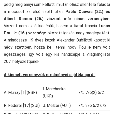
pedig még ennyi sem kellett, miután olasz ellenfele feladta
a meccset az első szett után.
Pablo Cuevas (22.) és
Albert Ramos (26.) viszont már nincs versenyben
.
Viszont nem az ő kiesésük, hanem a fiatal francia
Lucas
Pouille (16.) veresége
okozott igazán nagy meglepetést.
A mindössze 19 éves kazah Alexander Bubliktól kapott ki
négy szettben, hozzá kell tenni, hogy Pouille nem volt
egészséges, így volt egy kis handicapje a világranglista
207. helyezettjének.
A kiemelt versenyzők eredményei a játéknapról:
I. Marchenko
A. Murray [1] (GBR)
7/5 7/6(2) 6/2
(UKR)
R. Federer [17] (SUI)
J. Melzer (AUT)
7/5 3/6 6/2 6/2