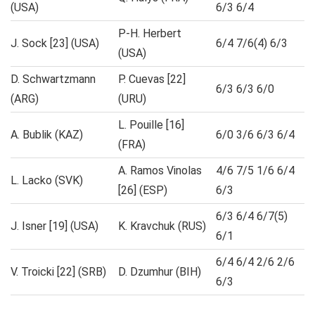
(USA)
6/3 6/4
P-H. Herbert
J. Sock [23] (USA)
6/4 7/6(4) 6/3
(USA)
D. Schwartzmann
P. Cuevas [22]
6/3 6/3 6/0
(ARG)
(URU)
L. Pouille [16]
A. Bublik (KAZ)
6/0 3/6 6/3 6/4
(FRA)
A. Ramos Vinolas
4/6 7/5 1/6 6/4
L. Lacko (SVK)
[26] (ESP)
6/3
6/3 6/4 6/7(5)
J. Isner [19] (USA)
K. Kravchuk (RUS)
6/1
6/4 6/4 2/6 2/6
V. Troicki [22] (SRB)
D. Dzumhur (BIH)
6/3