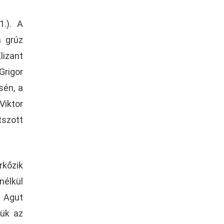
.). A
a grúz
lizant
Grigor
sén, a
Viktor
tszott
rkőzik
nélkül
a Agut
tük az