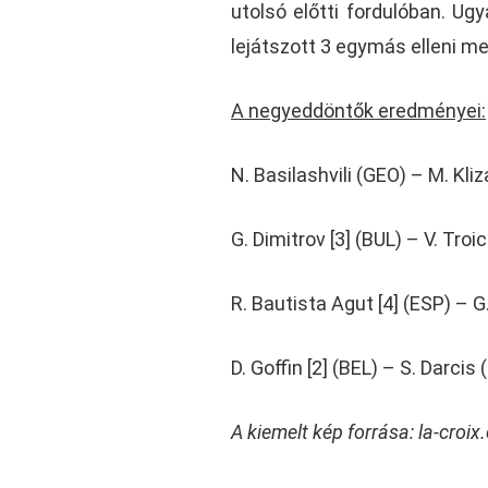
utolsó előtti fordulóban. Ugy
lejátszott 3 egymás elleni m
A negyeddöntők eredményei:
N. Basilashvili (GEO) – M. Kliz
G. Dimitrov [3] (BUL) – V. Troic
R. Bautista Agut [4] (ESP) – G.
D. Goffin [2] (BEL) – S. Darcis
A kiemelt kép forrása: la-croi