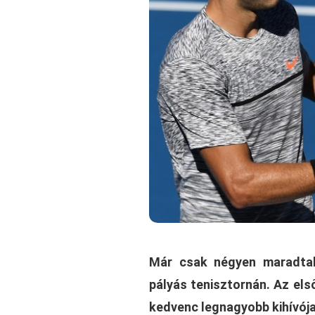
Már csak négyen maradtak
pályás tenisztornán. Az els
kedvenc legnagyobb kihívója