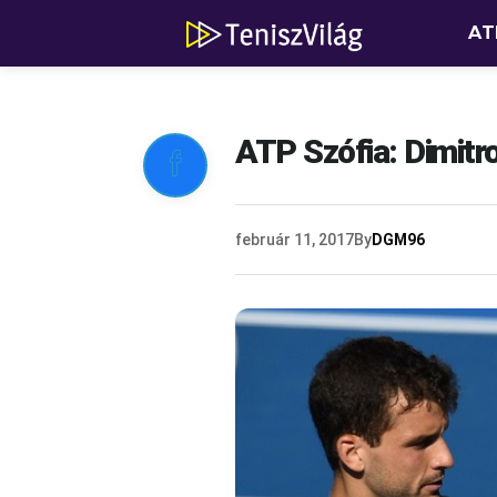
AT
ATP Szófia: Dimitr

február 11, 2017
By
DGM96