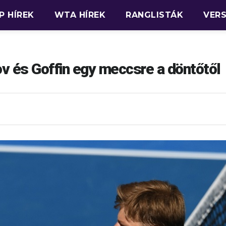
P HÍREK
WTA HÍREK
RANGLISTÁK
VER
ov és Goffin egy meccsre a döntőtől