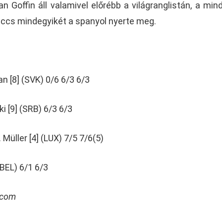
an Goffin áll valamivel előrébb a világranglistán, a min
eccs mindegyikét a spanyol nyerte meg.
an [8] (SVK) 0/6 6/3 6/3
ki [9] (SRB) 6/3 6/3
 Müller [4] (LUX) 7/5 7/6(5)
 (BEL) 6/1 6/3
x.com