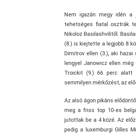
Nem igazán megy idén a j
tehetséges fiatal osztrák 
Nikoloz Basilashvilitől. Basil
(8.) is kiejtette a legjobb 8
Dimitrov ellen (3.), aki haza
lengyel Janowicz ellen még v
Troickit (9.) 66 perc alat
semmilyen mérkőzést, az el
Az alsó ágon pikáns elődöntő
meg a friss top 10-es belga
jutottak be a 4 közé. Az előz
pedig a luxemburgi Gilles M