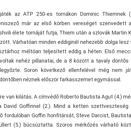
áték az ATP 250-es tornákon Dominic Thiemnek (1
teniszező már az első körben vereséget szenvedett 
ashvili élete tornáját futja, Thiem után a szlovák Martin K
 között. Várhatóan minden eddiginél nehezebb dolga lesz 
i sztárhoz méltóan teljesített eddig a héten. Első mecc
oltak nehéz pillanatai, de a 8 között a tavaly döntős 
t legyőzte. Soron következő ellenfelével még nem já
ődöntőben néznek először farkasszemet egymással.
re van kilátás. A címvédő Roberto Bautista Agut (4.) mé
 David Goffinnel (2.). Mind a ketten szettveszteség 
ő fordulóban Goffin honfitársát, Steve Darcist, Bautist
üllert (5.) búcsúztatta. Szoros mérkőzés várható köz