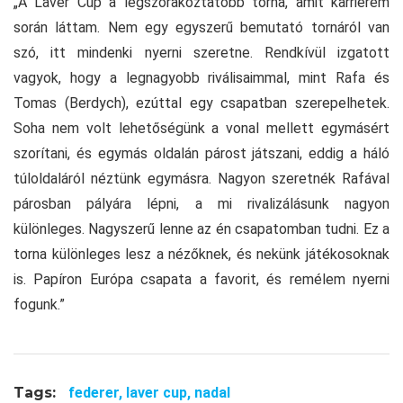
„A Laver Cup a legszórakoztatóbb torna, amit karrierem
során láttam. Nem egy egyszerű bemutató tornáról van
szó, itt mindenki nyerni szeretne. Rendkívül izgatott
vagyok, hogy a legnagyobb riválisaimmal, mint Rafa és
Tomas (Berdych), ezúttal egy csapatban szerepelhetek.
Soha nem volt lehetőségünk a vonal mellett egymásért
szorítani, és egymás oldalán párost játszani, eddig a háló
túloldaláról néztünk egymásra. Nagyon szeretnék Rafával
párosban pályára lépni, a mi rivalizálásunk nagyon
különleges. Nagyszerű lenne az én csapatomban tudni. Ez a
torna különleges lesz a nézőknek, és nekünk játékosoknak
is. Papíron Európa csapata a favorit, és remélem nyerni
fogunk.”
Tags:
federer,
laver cup,
nadal