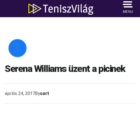
MENU

Serena Williams üzent a picinek
április 24, 2017
By
cort