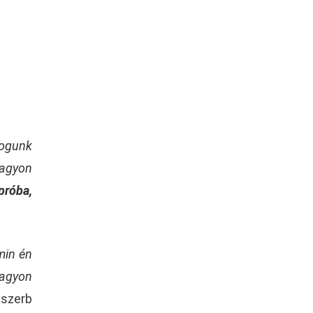
fogunk
nagyon
próba,
min én
Nagyon
 szerb