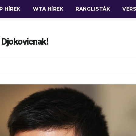
P HÍREK
WTA HÍREK
RANGLISTÁK
VER
 Djokovicnak!