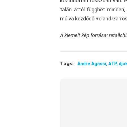
köztudottan rosszban van. Pe
talán attól függhet minden,
múlva kezdődő Roland Garros
A kiemelt kép forrása: retailc
Tags:
Andre Agassi,
ATP,
djo