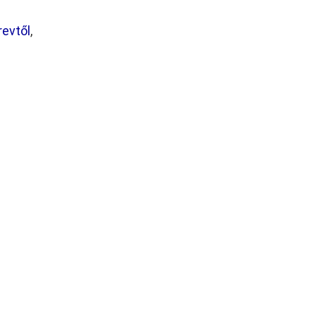
evtől
,