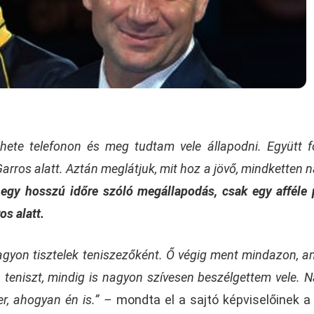
hete telefonon és meg tudtam vele állapodni. Együtt 
arros alatt. Aztán meglátjuk, mit hoz a jövő, mindketten 
gy hosszú időre szóló megállapodás, csak egy afféle 
os alatt.
agyon tisztelek teniszezőként. Ő végig ment mindazon, a
 a teniszt, mindig is nagyon szívesen beszélgettem vele. 
r, ahogyan én is.” –
mondta el a sajtó képviselőinek a