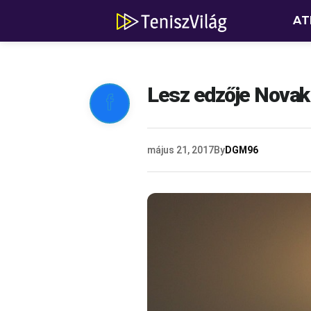
AT
Lesz edzője Novak

május 21, 2017
By
DGM96