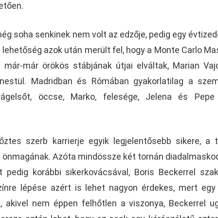
etően.
ég soha senkinek nem volt az edzője, pedig egy évtized
 lehetőség azok után merült fel, hogy a Monte Carlo Ma
már-már örökös stábjának útjai elváltak, Marian Vaj
enestül. Madridban és Rómában gyakorlatilag a sze
ilágelsőt, öccse, Marko, felesége, Jelena és Pepe
tes szerb karrierje egyik legjelentősebb sikere, a t
 önmagának. Azóta mindössze két tornán diadalmaskod
t pedig korábbi sikerkovácsával, Boris Beckerrel szak
ínre lépése azért is lehet nagyon érdekes, mert egy
, akivel nem éppen felhőtlen a viszonya, Beckerrel u