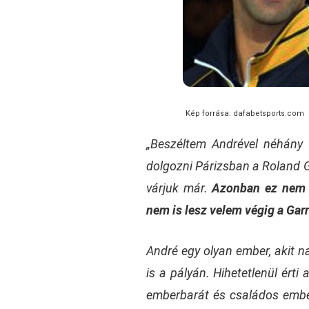
Kép forrása: dafabetsports.com
„Beszéltem Andrével néhány 
dolgozni Párizsban a Roland G
várjuk már.
Azonban ez nem e
nem is lesz velem végig a Garr
André egy olyan ember, akit n
is a pályán. Hihetetlenül érti
emberbarát és családos embe