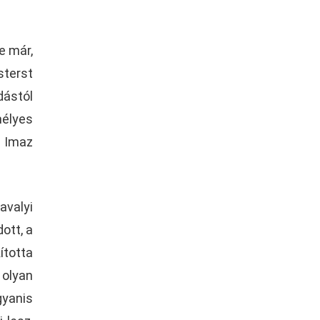
e már,
sterst
dástól
mélyes
 Imaz
avalyi
ott, a
ította
 olyan
gyanis