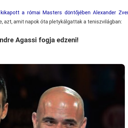
 kikapott a római Masters döntőjében Alexander Zver
 azt, amit napok óta pletykálgattak a teniszvilágban:
ndre Agassi fogja edzeni!