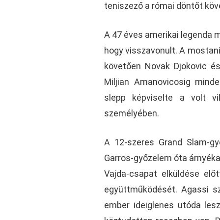
teniszező a római döntőt köv
A 47 éves amerikai legenda m
hogy visszavonult. A mostani
követően Novak Djokovic és 
Miljian Amanovicosig mind
slepp képviselte a volt v
személyében.
A 12-szeres Grand Slam-győz
Garros-győzelem óta árnyéka
Vajda-csapat elküldése előt
együttműködését. Agassi sz
ember ideiglenes utóda lesz