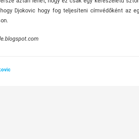
rsze aztán lehet, hogy ez csak egy kérészéletű sztori
 hogy Djokovic hogy fog teljesíteni címvédőként az e
on.
hile.blogspot.com
kovic