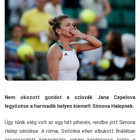
Nem okozott gondot a szlovák Jana Cepelova
legyőzése a harmadik helyen kiemelt Simona Halepnek.
Úgy tűnik elég volt az egy hét pihenés, rendbe jött Simona
Halep sérülése. A római, Svitolina ellen elbukott fináléban
összeszedett bokasérülés sokáig kérdésessé tette a