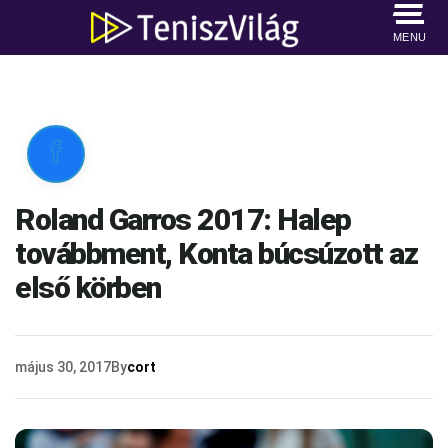
MENU

Roland Garros 2017: Halep
továbbment, Konta búcsúzott az
első körben
május 30, 2017
By
cort