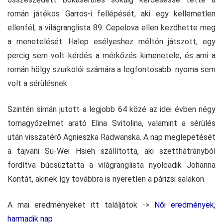
román játékos Garros-i fellépését, aki egy kellemetlen
ellenfél, a világranglista 89. Cepelova ellen kezdhette meg
a menetelését. Halep esélyeshez méltón játszott, egy
percig sem volt kérdés a mérkőzés kimenetele, és ami a
román hölgy szurkolói számára a legfontosabb: nyoma sem
volt a sérülésnek.
Szintén simán jutott a legjobb 64 közé az idei évben négy
tornagyőzelmet arató Elina Svitolina, valamint a sérülés
után visszatérő Agnieszka Radwanska. A nap meglepetését
a tajvani Su-Wei Hsieh szállította, aki szetthátrányból
fordítva búcsúztatta a világranglista nyolcadik Johanna
Kontát, akinek így továbbra is nyeretlen a párizsi salakon.
A mai eredményeket itt találjátok ->
Női eredmények,
harmadik nap