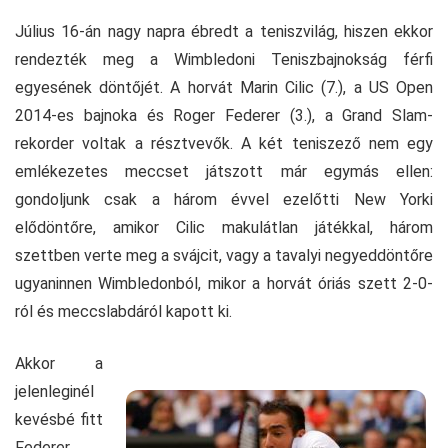
Július 16-án nagy napra ébredt a teniszvilág, hiszen ekkor
rendezték meg a Wimbledoni Teniszbajnokság férfi
egyesének döntőjét. A horvát Marin Cilic (7.), a US Open
2014-es bajnoka és Roger Federer (3.), a Grand Slam-
rekorder voltak a résztvevők. A két teniszező nem egy
emlékezetes meccset játszott már egymás ellen:
gondoljunk csak a három évvel ezelőtti New Yorki
elődöntőre, amikor Cilic makulátlan játékkal, három
szettben verte meg a svájcit, vagy a tavalyi negyeddöntőre
ugyaninnen Wimbledonból, mikor a horvát óriás szett 2-0-
ról és meccslabdáról kapott ki.
Akkor a
jelenleginél
kevésbé fitt
Federer