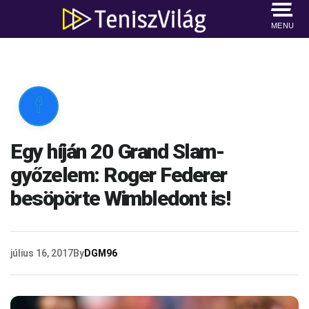
MENU

Egy híján 20 Grand Slam-
győzelem: Roger Federer
besöpörte Wimbledont is!
július 16, 2017
By
DGM96