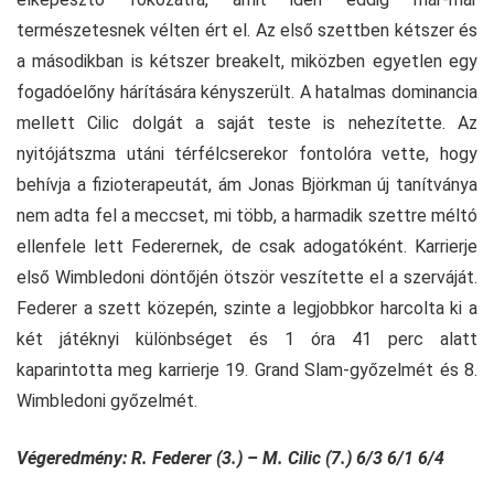
természetesnek vélten ért el. Az első szettben kétszer és
a másodikban is kétszer breakelt, miközben egyetlen egy
fogadóelőny hárítására kényszerült. A hatalmas dominancia
mellett Cilic dolgát a saját teste is nehezítette. Az
nyitójátszma utáni térfélcserekor fontolóra vette, hogy
behívja a fizioterapeutát, ám Jonas Björkman új tanítványa
nem adta fel a meccset, mi több, a harmadik szettre méltó
ellenfele lett Federernek, de csak adogatóként. Karrierje
első Wimbledoni döntőjén ötször veszítette el a szerváját.
Federer a szett közepén, szinte a legjobbkor harcolta ki a
két játéknyi különbséget és 1 óra 41 perc alatt
kaparintotta meg karrierje 19. Grand Slam-győzelmét és 8.
Wimbledoni győzelmét.
Végeredmény: R. Federer (3.) – M. Cilic (7.) 6/3 6/1 6/4