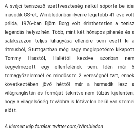
A svájci teniszező szettveszteség nélkül söpörte be idei
második GS-ét, Wimbledonban ilyenre legutóbb 41 éve volt
példa, 1976-ban Björn Borg volt érinthetetlen a tenisz
legendás helyszínén. Több, mint két hónapos pihenés és a
salakszezon teljes kihagyása ellenére sem esett ki a
ritmusból, Stuttgartban még nagy meglepetésre kikapott
Tommy Haastól, Hallétól kezdve azonban nem
kegyelmezett egy ellenfelének sem. Idén már 5
tornagyőzelemnél és mindössze 2 vereségnél tart, ennek
következtében jövő héttől már a harmadik lesz a
világranglistán és formáját tekintve nem túlzás kijelenteni,
hogy a világelsőség továbbra is lőtávolon belül van szemei
előtt.
A kiemelt kép forrása: twitter.com/Wimbledon