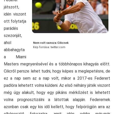
játszott,
idén viszont
ott folytatja
parádés
szezonját,
ahol
Nem volt sansza Cilicnek
Kép forrása: twitter.com
abbahagyta
a Miami
Masters megnyerésével és a többhónapos kihagyás előtt.
Cilicről persze lehet tudni, hogy képes a meglepetésre, de
ez a nap sem az a nap volt, mikor a 2017-es Federert
padlóra lehetett volna küldeni. Az első néhány játék viszont
még úgy alakult, hogy egy pikáns mérkőzést is lehetett
volna prognosztizálni a látottak alapján. Federernek
azonban csak egy kis idő kellett, hogy felpörögjön arra az
elképesztő fokozatra, amit idén eddig már-már